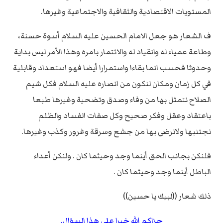
المستويات الاقتصادية والثقافية والاجتماعية وغيرها.
ف الشعار هو جعل الامام الحسين عليه السلام أسوة حسنة،
وطاعة عمياء له وانقياد له والائتمار بامره وهذا الأمر ليس بداية
وحدوثا فحسب انما بقاءا واستمرارا أيضا فهو استعداد وقابلية
في كل زمان ومكان لنكون من انصاره عليه السلام فكل شيم
الصلاح نتمثل بها من وفاء وصدق وتضحية وغيرها طبعا
باعتقاد وعقل وفكر صحيح وكل صفات الفساد والظلم
نجتنبها ولانرضى بها من جشع وسرقة وغرور وكذب وغيرها.
فلنكن بجانب الحق أينما وجد وحيثما كان . ولنكن أعداء
الباطل أينما وجد وحيثما كان .
ذلك شعار ((لبيك يا حسين))
جزاكم الله خيرا على هذا السؤال.