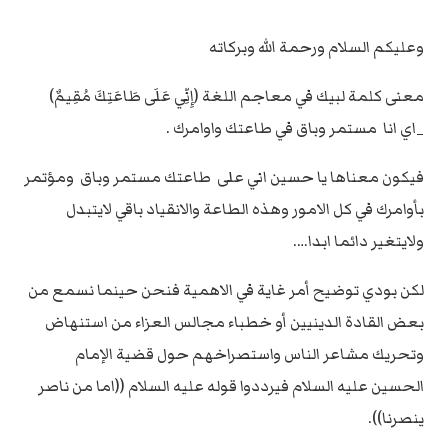
وعليكم السلام ورحمة الله وبركاته
معنى كلمة لبيك في معاجم اللغة (إِنِّي عَلَى طَاعَتِكَ مُقِيمٌ)
_اي انا مستمر وباق في طاعتك واوامرك .
فيكون معناها يا حسين اني على طاعتك مستمر وباق ومؤتمر
بأوامرك في كل الامور وهذه الطاعة والانقياد باقي لايتبدل
ولايتغير دائما ابدا….
لكن بودي توضيح أمر غاية في الاهمية فنحن حينما نسمع من
بعض القادة الدينيين أو خطباء مجالس العزاء من استنهاض
وتحريك مشاعر الناس واستصراخهم حول قضية الإمام
الحسين عليه السلام فيرددوا قوله عليه السلام ((اما من ناصر
ينصرنا)).