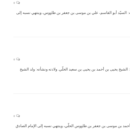
0
ن موسى بن طاووس (قدس سره) (589 هـ – 664 هـ) اسمه وكنيته ونسبه: السيّد أبو القاسم، علي بن موسى بن جعفر بن طاووس، وينتهي نسبه إلى
0
حيى الحلي المعروف بابن سعيد الحلي (قدس سره) (601 هـ – 690 هـ) اسمه ونسبه: الشيخ يحيى بن أحمد بن يحيى بن سعيد الحلّي. ولادته ونشأته: ولد الشيخ
0
 طاووس (قدس سره) (القرن السابع – 673 هـ) اسمه ونسبه: السيّد أحمد بن موسى بن جعفر بن طاووس الحلّي، وينتهي نسبه إلى الإمام الصادق