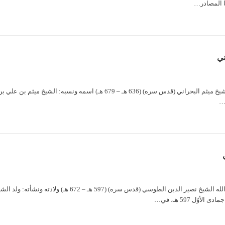
نا المصادر…
ني
ة…
الشيخ نصير الدين الطوسي آية الله الشيخ نصير الد
ّل 597 هـ، في…