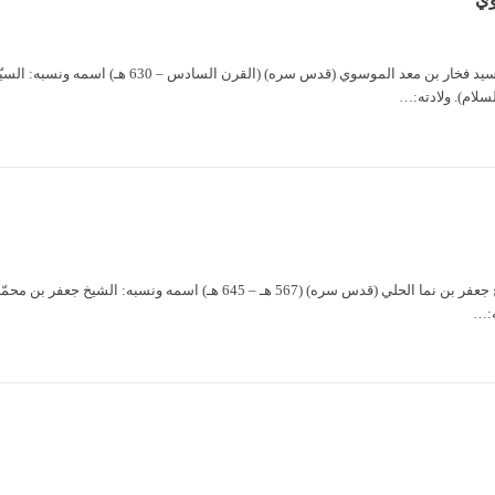
السيد فخار بن معد الموسوي السيد فخار بن م
سلام). ولادته:…
ه:…