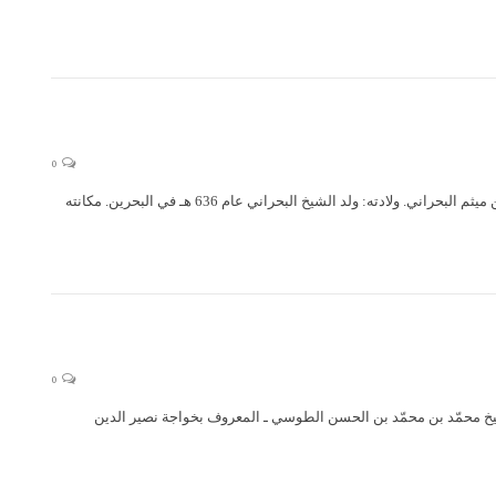
0
الشيخ ميثم بن علي البحراني الشيخ ميثم البحراني (قدس سره) (636 هـ – 679 هـ) اسمه ونسبه: الشيخ ميثم بن علي بن ميثم البحراني. ولادته: ولد الشيخ البحراني عام 636 هـ في البحرين. مكانته
0
ين الطوسي (قدس سره) (597 هـ – 672 هـ) ولادته ونشأته: ولد الشيخ محمّد بن محمّد بن الحسن الطوسي ـ المعروف بخواجة نصير الدين