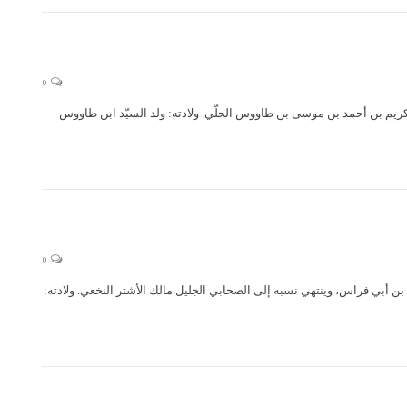
0
 (قدس سره) (648 هـ – 693 هـ) اسمه ونسبه: السيّد عبد الكريم بن أحمد بن موسى بن طاووس الحلّي. ولادته: ولد السيّد ابن طاووس
0
قدس سره) (القرن السادس – 650 هـ) اسمه ونسبه: الشيخ ورّام بن أبي فراس، وينتهي نسبه إلى الصحابي الجليل مالك الأشتر النخعي. ولادته: