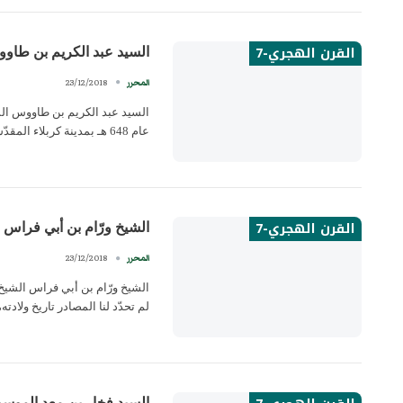
القرن الهجري-7
السيد عبد الكريم بن طاو
23/12/2018
المحرر
عام 648 هـ بمدينة كربلاء المقدّسة.…
القرن الهجري-7
الشيخ ورّام بن أبي فراس
23/12/2018
المحرر
لم تحدّد لنا المصادر تاريخ ولادته، إ
السيد فخار بن معد الموس