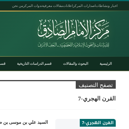
اخبار ونشاطات
اصدارات المركز
اعلانات
مقالات معرفية
ندوات المركز
من نحن
الرئيسية
البحوث والمقالات
قسم الدراسات التاريخية
قسم 
تصفح التصنيف
القرن الهجري-7
القرن الهجري-7
السيد علي بن موسى بن 