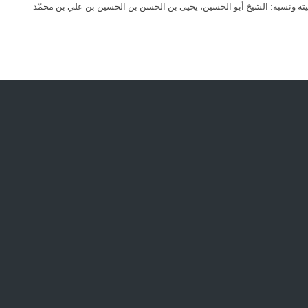
شيخ يحيى الأسدي الحلي المعروف بابن البطريق (قدس سره) (523 هـ ـ 600 هـ) اسمه وكنيته ونسبه: الشيخ أبو الحسين، يحيى بن الحسن بن الحسين بن علي بن محمّد