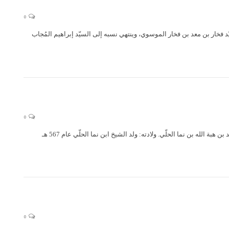
0
عد الموسوي (قدس سره) (القرن السادس – 630 هـ) اسمه ونسبه: السيّد فخار بن معد بن فخار الموسوي، وينتهي نسبه إلى السيّد إبراهيم المُجاب
0
الشيخ جعفر بن نما الحلي الشيخ جعفر بن نما الحلي (قدس سره) (567 هـ – 645 هـ) اسمه ونسبه: الشيخ جعفر بن محمّد بن هبة الله بن نما الحلّي. ولادته: ولد الشيخ ابن نما الحلّي عام 567 هـ
0