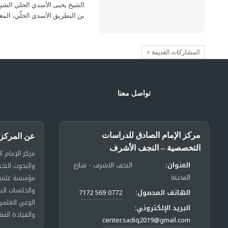
بن البطريق الأسدي الحلّي، الم
المشاركات القديمة
تواصل معنا
مركز الإمام الصادق للدراسات
عن المركز
التخصصية – النجف الأشرف
مركز الإمام ا
العنوان:
النجف الاشرف - شارع
والبحوث الت
المدينة
مؤسسة علمية 
والجلسات الب
الهاتف المحمول:
0772 569 7172
الوعي العلمي
البريد الإلكتروني:
والقيادة الفق
center.sadiq2019@gmail.com