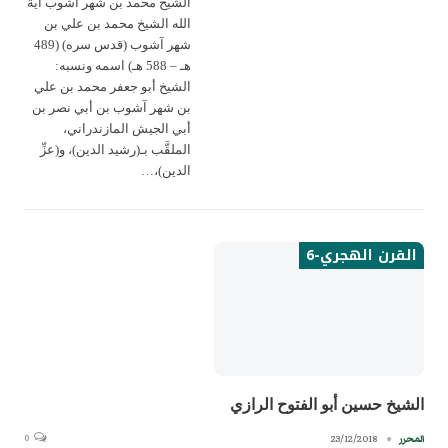
الشيخ محمد بن شهر آشوب آية
الله الشيخ محمد بن علي بن
شهر آشوب (قدس سره) (489
هـ – 588 هـ) اسمه ونسبه:
الشيخ أبو جعفر محمد بن علي
بن شهر آشوب بن أبي نصر بن
أبي الجيش المازندراني،
الملقَّب بـ(رشيد الدين)، و(عزِّ
الدين)،…
القرن الهجري-6
الشيخ حسين أبو الفتوح الرازي
0
23/12/2018
المحرر