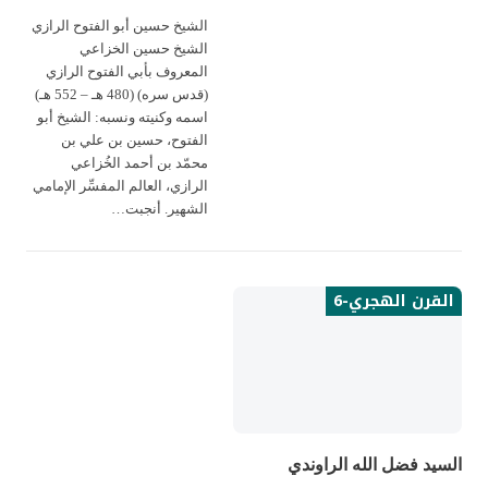
الشيخ حسين أبو الفتوح الرازي
الشيخ حسين الخزاعي
المعروف بأبي الفتوح الرازي
(قدس سره) (480 هـ – 552 هـ)
اسمه وكنيته ونسبه: الشيخ أبو
الفتوح، حسين بن علي بن
محمّد بن أحمد الخُزاعي
الرازي، العالم المفسِّر الإمامي
الشهير. أنجبت…
القرن الهجري-6
السيد فضل الله الراوندي