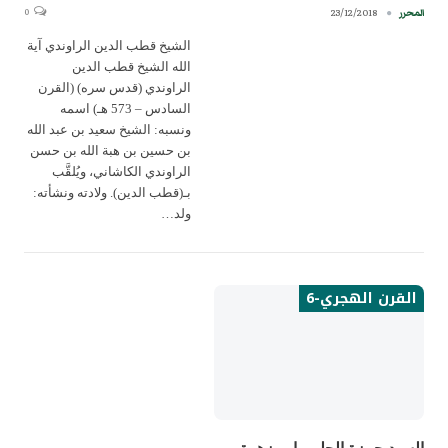
0
23/12/2018
المحرر
الشيخ قطب الدين الراوندي آية
الله الشيخ قطب الدين
الراوندي (قدس سره) (القرن
السادس – 573 هـ) اسمه
ونسبه: الشيخ سعيد بن عبد الله
بن حسين بن هبة الله بن حسن
الراوندي الكاشاني، ويُلقَّب
بـ(قطب الدين). ولادته ونشأته:
ولد…
القرن الهجري-6