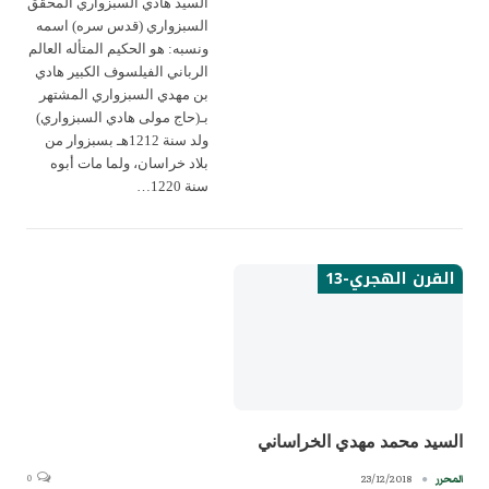
السيد هادي السبزواري المحقق
السبزواري (قدس سره) اسمه
ونسبه: هو الحكيم المتأله العالم
الرباني الفيلسوف الكبير هادي
بن مهدي السبزواري المشتهر
بـ(حاج مولى هادي السبزواري)
ولد سنة 1212هـ بسبزوار من
بلاد خراسان، ولما مات أبوه
سنة 1220…
القرن الهجري-13
السيد محمد مهدي الخراساني
0
23/12/2018
المحرر