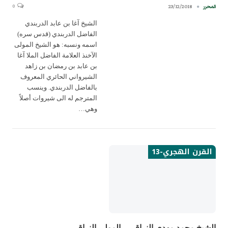
0
23/12/2018
المحرر
الشيخ آغا بن عابد الدربندي
الفاضل الدربندي (قدس سره)
اسمه ونسبه: هو الشيخ المولى
الآخنذ العلامة الفاضل الملا آغا
بن عابد بن رمضان بن زاهد
الشيرواني الحائري المعروف
بالفاضل الدربندي. وينسب
المترجم له الى شيروات أصلاً
وهي…
القرن الهجري-13
الشيخ محمد مهدي النراقي – المولى النراقي