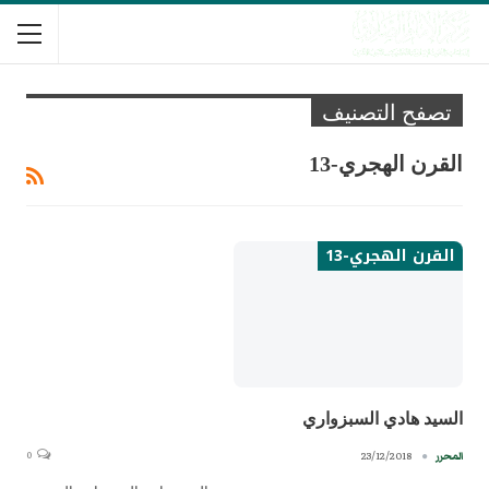
تصفح التصنيف
القرن الهجري-13
القرن الهجري-13
السيد هادي السبزواري
0
23/12/2018
المحرر