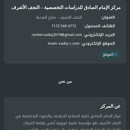
مركز الإمام الصادق للدراسات التخصصية – النجف الأشرف
العنوان:
النجف الاشرف - شارع المدينة
الهاتف المحمول:
0772 569 7172
البريد الإلكتروني:
center.sadiq2019@gmail.com
الموقع الإلكتروني:
imam-sadiq-c.com
الموقع
من نحن
عن المركز
مركز الإمام الصادق (عليه السلام) للدراسات والبحوث التخصصية في
النجف الأشرف هو مؤسسة علمية حوزوية تُعنى بإقامة الندوات
والجلسات البحثية المعمقة، وتهدف إلى تعزيز الوعي العلمي