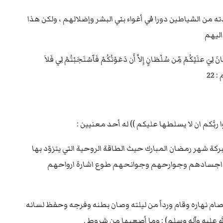
تَدَبَّرُونَ ٱلْقُرْآنَ أَمْ عَلَىٰ قُلُوبٍ أَقْفَالُهَآ )) محمد :24 ، سيتبين لنا ان لابليس ومردته من الشياطين دورا في أغواء بني البشر وإضلالهم ، ولكن هذا
اليهم
َ علَيْكُمْ مِّن سُلْطَانٍ إِلاَّ أَن دَعَوْتُكُمْ فَٱسْتَجَبْتُمْ لِي فَلاَ
 22
ربَّكم ان لا يسلطها عليكم )) له أحد معنيين :
ركة شهر رمضان المبارك حيث الطاقة الروحية التي يتزوّد بها
ارت اجسادهم وجوارحهم وجوانحهم طوع اشارة ارواحهم
مَن صام نهاره وقام ورداً من ليلته وصان بطنه وفرجه وحفظ لسانه
له عليه وآله وسلم) : وما أصعبها من شروط .