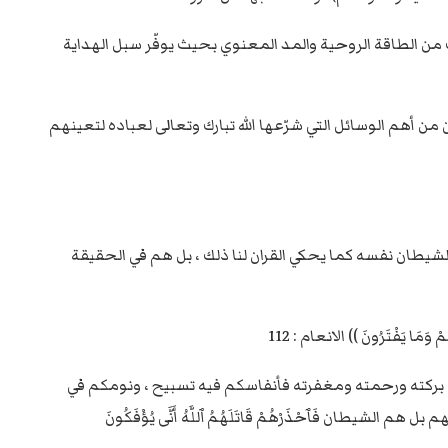
رك من الطاقة الروحية والمد المعنوي بحيث يوفّر سبل الهداية
أهم الوسائل التي شرّعها الله تبارك وتعالى لعباده لتعينهم
الشيطان نفسه كما يحكي القران لنا ذلك ، بل هم في الحقيقة
ْ وَمَا يَفْتَرُونَ )) الانعام : 112
كثرة بركته ورحمته ومغفرته فأنفاسكم فيه تسبيح ، ونومكم في
َٱحْذَرْهُمْ قَاتَلَهُمُ ٱللَّهُ أَنَّى يُؤْفَكُونَ