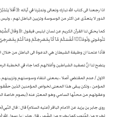
الدور لا يتعدّى عن اكثر من الوسوسة وتزيين الباطل لهم ، وليس
كما يحكي لنا القرآن الكريم عن لسان ابليس فيقول :(( وَقَالَ ٱلشَّيْطَانُ لَمَّا قُضِيَ ٱ
تَلُومُونِي وَلُومُوۤاْ أَنفُسَكُمْ مَّآ أَنَاْ بِمُصْرِخِكُمْ وَمَآ أَنتُمْ بِمُصْرِخِيَّ إ
فأذا علمنا ان وظيفة الشيطان هي الدعوة الى الباطل من خلال ال
يتضح لنا انَّ تصفيد الشياطين وأغلالهم كما جاء في الخطبة الرمضا
الاول / عدم المقتضي أصلا ، بمعنى انتفاء وسوستهم وتزيينهم ود
المؤمن ، ولكن يبقى هذا المعنى لخواص المؤمنين الذين حقّق
وعقولهم من محلّها السامي وهو المعبّر عنه ( بصوم خاصة ال
روى جابر بن يزيد عن الامام الباقر (عليه السلام) قال : قال النّ
لخرج من الذّنوب كما يخرج من الشّهر ، قال جابر : يا رسول الله 