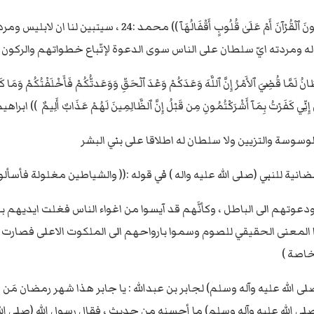
اذا رجعنا الى كتاب الله تبارك وتعالى وتدبّرنا في آياته :(( أَفَلاَ يَ
 له ومردته ايّ سلطان على الناس سوى الدعوة لإتّباع خطواتهم والركون 
لأَمْرُ إِنَّ ٱللَّهَ وَعَدَكُمْ وَعْدَ ٱلْحَقِّ وَوَعَدتُّكُمْ فَأَخْلَفْتُكُمْ وَمَا كَانَ لِي
ِنِّي كَفَرْتُ بِمَآ أَشْرَكْتُمُونِ مِن قَبْلُ إِنَّ ٱلظَّالِمِينَ لَهُمْ عَذَابٌ أَلِيمٌ )) ابراهيم :
وسوسة والتزيين ولا سلطان له اطلاقا على بني البشر
نية للنبي (صلى الله عليه واله ) في قوله :(( والشياطين مغلولة فأسألوا 
عوتهم الى الباطل ، وكأنَّهم قد آيسوا من اغواء الناس فغلت ايديهم بب
وا المعنى الحقيقي للصوم وسموا بارواحهم الى الملكوت الاعلى فص
خاصة )
بي(صلى الله عليه وآله وسلم) لجابر بن عبدالله : يا جابر هذا شهر رمضان 
(صلى الله عليه وآله وسلم) ما أحسنه من حديث ، فقال رسول الله (صلى ال