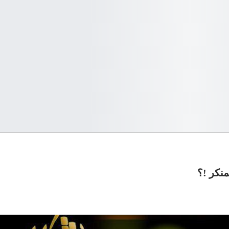
نكر !؟