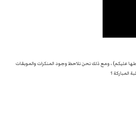
يسلطها عليكم) ، ومع ذلك نحن نلاحظ وجود المنكرات والموبقات
ة المباركة ؟