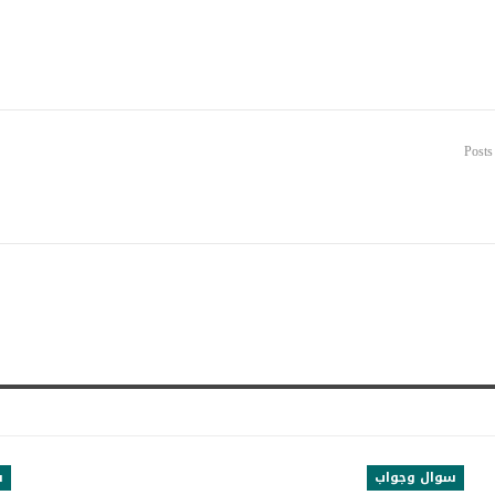
سوال وجواب
س