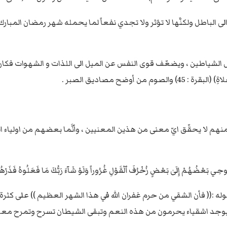
لى الباطل ولكنَّها لا تؤثر ولا تجدي نفعاً لما يحمله شهر رمضان المبا
شياطين ، ويضعّف قوى النفس عن الميل الى اللذات و الشهوات فكان من 
 أوضح مصاديق الصبر .
منهم لا يحقّق ايّ معنى من هذين المعنيين ، وأنَّما بعضهم من اولياء 
ُوحِي بَعْضُهُمْ إِلَىٰ بَعْضٍ زُخْرُفَ ٱلْقَوْلِ غُرُوراً وَلَوْ شَآءَ رَبُّكَ مَا فَعَلُوهُ فَذَرْهُم
بقوله :(( فأن الشقي من حرم غفران الله في هذا الشهر العظيم )) على 
اء يحرمون من هذه النعم وتبقى الشيطان تسرح وتمرح معهم بل هم الشيطان ف