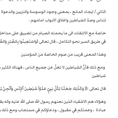
الثاني / ايجاد المانع ، بمعنى وجود الوسوسة والتزيين والدعوة ا
للناس وصدّ الشياطين واغلاق الابواب امامهم .
خاصة مع الالتفات الى ما يحمله الصيام من تضييق على مداخل ال
في طريق السير نحو التكامل ، قال تعالى (وَاسْتَعِينُوا بِالصَّبْرِ وَالصَّلاةِ) (البقرة : 45) والصوم من
وهذا المعنى قريب من صوم الخاصة من المؤمنين
ومع ذلك فأنَّ الشياطين لا تغلّ عن جميع الناس ، فهناك الكثير 
شياطين
قال تعالى :(( وَكَذَٰلِكَ جَعَلْنَا لِكُلِّ نِبِيٍّ عَدُوّاً شَيَٰطِينَ ٱلإِنْسِ وَٱلْجِنِّ ي
وهؤلاء هم الاشقياء الذين نعتهم رسول الله صلى الله عليه واله 
عبادة ، وعملكم في مقبول ، ودعاؤكم في مستجاب ومع ذلك يوجد اشقي