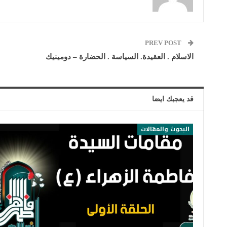
PREV POST
الاسلام . العقيدة. السياسة . الحضارة – دومينيك
قد يعجبك ايضا
البحوث والمقالات