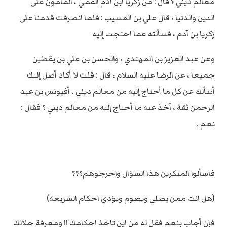
معالم ديني ؟ قال : من زكريا ابن آدم القمّي ، المأمون على
الدين والدنيا ، قال علي بن المسيب : فلما انصرفت قدمنا على
زكريا بن آدم ، فسألته عما احتجت إليه
وعن عبد العزيز بن المهتدي ، والحسن بن علي بن يقطين
جميعا ، عن الرضا عليه السلام ، قال : قلت لا أكاد أصل إليك
أسألك عن كل ما أحتاج إليه من معالم ديني ، أفيونس بن عبد
الرحمن ثقة ، آخذ عنه ما أحتاج إليه من معالم ديني ؟ فقال :
نعم .
فاسألوا المنكرين هذا السؤال واحرجوهم؟؟؟
(هل انت ممن يصلي ويصوم ويؤدي احكام الشريعة)
فإن أجاب بنعم فقل له من اين تاخذ احكامك !! ومعرفة حلالك