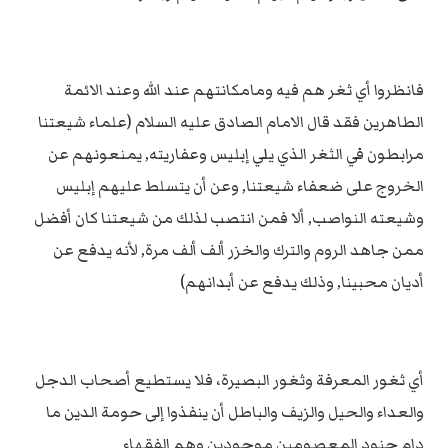
فانظروا أي ثغر هم فيه ومامكانتهم عند الله وعند الائمة
الطاهرين فقد قال الامام الصادق عليه السلام (علماء شيعتنا
مرابطون في الثغر الذي يلي إبليس وعفاريته, يمنعونهم عن
الخروج على ضعفاء شيعتنا, وعن أن يتسلط عليهم إبليس
وشيعته النواصب, ألا فمن انتصب لذلك من شيعتنا كان أفضل
ممن جاهد الروم والترك والخزر ألف ألف مرة, لأنه يدفع عن
أديان محبينا, وذلك يدفع عن أبدانهم)
أي ثغور المعرفة وثغور البصيرة، فلا يستطيع أصحاب الدجل
والعداء والحيل والزيف والباطل أن ينفذوا إلى حومة الدين ما
دام جنود المعصومين موجودين وهم الفقهاء