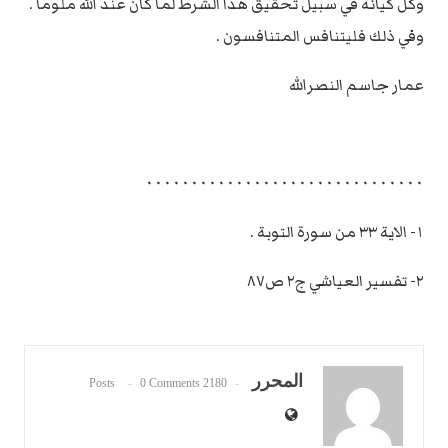
وكل كيانه في سبيل تحقيق هذا الشرط لما كان عند الله ملوما .
وفي ذلك فليتنافس المتنافسون .
عمار جاسم النصرالله
٠٠٠٠٠٠٠٠٠٠٠٠٠٠٠٠٠٠٠٠٠٠٠٠٠٠٠٠٠٠٠
١- الاية ٣٣ من سورة التوبة .
٢- تفسير العياشي ج٢ ص٨٧
المحرر
0 Comments
2180 Posts