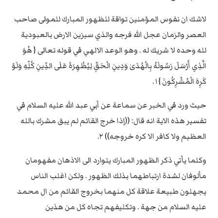
لاشك ان نفوس المؤمنين تواقة للظهور المبارك للمولى صاحب
العصر والزمان عجل الله فرجه والذي سيزين الارض بالعبودية
لله وحده لا شريك له . وهو الوعد الالهي في قوله تعالى { هُوَ
الَّذِي أَرْسَلَ رَسُولَهُ بِالْهُدَىٰ وَدِينِ الْحَقِّ لِيُظْهِرَهُ عَلَى الدِّينِ كُلِّهِ وَلَوْ
كَرِهَ الْمُشْرِكُونَ }١.
حيث ورد في الخبر عن سماعة عن أبي عبد الله عليه السلام في
تفسير هذه الاية انه قال: ((إذا خرج القائم لم يبق مشرك بالله
العظيم ولا كافر الا كره خروجه)) ٢.
وكلما يأتي ذكر الظهور المبارك يتوارد الى الاذهان مفهومان
مألوفان لشدة ارتباطهما بذلك الظهور . ولكن اغلب الناس
يجهلون طبيعة علاقة كل منهما بخروج القائم من ال محمد
عليه السلام من جهة . وتكليفهم تجاه كل من هذين