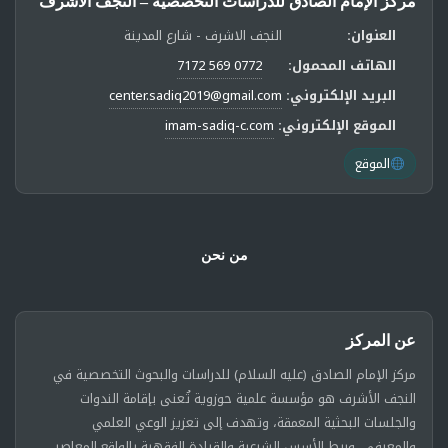
مركز الإمام الصادق للدراسات التخصصية – النجف الأشرف
العنوان:
النجف الاشرف - شارع المدينة
الهاتف المحمول:
0772 569 7172
البريد الإلكتروني:
center.sadiq2019@gmail.com
الموقع الإلكتروني:
imam-sadiq-c.com
الموقع
من نحن
عن المركز
مركز الإمام الصادق (عليه السلام) للدراسات والبحوث التخصصية في
النجف الأشرف هو مؤسسة علمية حوزوية تُعنى بإقامة الندوات
والجلسات البحثية المعمقة، وتهدف إلى تعزيز الوعي العلمي
والمعرفي، وربط الأسس الشرعية والقيادة الفقهية بالواقع المعاصر.