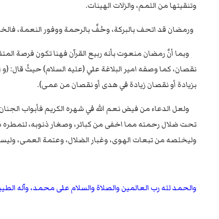
وتنقيتها من اللمم، والزلات الهينات.
ورمضان قد اتحف بالبركة، وحُفَّ بالرحمة ووفور النعمة، فال
وبما أنَّ رمضان منعوت بأنه ربيع القرآن فهنا تكون فرصة المتقي ا
نقصان، كما وصفه امير البلاغة علي (عليه السلام) حيثُ قال: (و 
بزيادة أو نقصان زيادة في هدى أو نقصان من عمى).
ولعل الدعاء من فيض نعم الله في شهره الكريم فأبواب الجنان 
تحت ضلال رحمته مما اخفى من كبائر، وصغار ذنوبه، لتمطره سحا
وليخلصه من تبعات الهوى، وغبار الضلال، وعتمة العمى، وليسلك ب
والحمد لله رب العالمين والصلاة والسلام على محمد، وآله الطيب