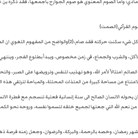
 واما الصوم المعنوي هو صوم الجوارح بأجمعها، فقد ذكره بن عباد في ا
هوم القرآني(الصمت)
 المفهوم اللغوي ان الصوم امساك، يتبعه سكونٌ، وهدوء.
، والشرب والجماع، في زمن مخصوص، ويبدأ بطلوع الفجر، وينتهي بالغرو
الصائم امتثالاً لأمر الله، وهو تهذيب للنفس وترويضها على الصبر، و
لامتناع عن مساحة كبيرة من الملذات المحللة، والمباحة لترتقي هذه ال
ن ان يحوله الانسان الصالح الى سنة إنسانية فعلية تنسجم مع فطرة ا
ن نعم الله التي جعلها لجميع خلقه لتسموا نفسه، وروحه نحو الكمال،
ر رمضان، وخصه بالرحمة، والبركة، والرضوان، وجعل زمنه فرصة ذهبي