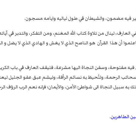
خير فيه مضمون، والشيطان في طول لياليه وايامه مسجون.
لعارف، لينال من تلاوة كتاب الله المغنم، ومن التفكر، والتدبر في آياته 
اعلموا أن هذا القرآن هو الناصح الذي لا يغش و الهادي الذي لا يضل و 
فيه مفتوحة، وسفن النجاة اليها مشرعة، فليقف العارف في باب الكري
ئب الرحمة، ولتُحيطَ به نسائم الرأفة، وليشم عبق عفو الجليل ليعتق 
ه سبيل النجاة الى شواطئ الأمن، والأيمان؛ فإنه نعم الرب الرؤف الرح
ين الطاهرين.