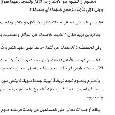
معلوم ان الصوم هو الامتناع عن الأكل والشرب، فهذا صومٌ مادي؛
وجَل: ( إنّي نَذَرْتُ للرَّحْمنِ صَوْماً ) أي صمتاً.(1)
فالصوم بالمعنى العرفي هنا الامتناع عن الأكل، والكلام، وبالمف
وذكره بن دريد فقال: “الصّوم: الإمساك عن المأكل والمشرب، وكل شيء سكنت حركته فقد صام،(2)والواضح من
وفي المصطلح: “الامساك عن أشياء خاصة نهى عنها الشرع، كالأكل
فالصوم هو امساكٌ عن اللذائذ بزمن محدد، والتزاماً من العبد 
الأذى، والانجرار الى الرغبات، وحبسها عن فعل المحرمات، مع ا
والالتزام بالصوم كونه فريضةٌ الهية، وسنة نبوية، لا يكفي دو
يومه، فيواسيه بالمعاناة، ومصارعة الجوع والعطش، والحرمان م
والمحروم.
ولقد أوجب الله تعالى على المسلمين من جملة فرائضه صوم شه