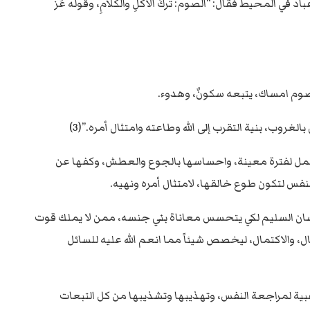
لمحيط فقال: “الصوم: تركُ الأكلِ والكلامِ، وقوله عَزَّ
ب، بنية التقرب إلى الله وطاعته وامتثال أمره.”(3)
التحمل لفترة معينة، واحساسها بالجوع والعطش، وكفها عن
نفس لتكون طوع خالقها، لامتثال أمره ونهيه.
لانسان السليم لكي يتحسس معاناة بني جنسه، ممن لا يملك قوت
 والاكتمال، ليخصص شيئاً مما انعم الله عليه للسائل
ة لمراجعة النفس، وتهذيبها وتشذيبها من كل التبعات