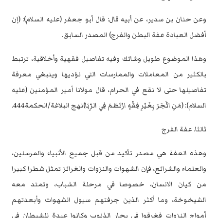
وعن حنان بن سدير، عن أبيه قال: قال أبو جعفر (عليه السلام): (إن
أفضل العبادة عفة ‏البطن والفرج) المصدر السابق.‏
وهذا الموضوع طويل وشائك وفيه تفاصيل فقهية وأخلاقية، ترتبط
بالكثير من ‏المعاملات والممارسات التي نؤديها وينبغي معرفة
تفاصيلها حتى لا نقع في الحرام، ‏قال مولانا أمير المؤمنين (عليه
السلام): (مَنِ اتَّجَرَ بِغَيْرِ فِقْهٍ ارْتَطَمَ فِي الرِّبَا)نهج ‏البلاغة/الحكمة444.‏
ثالثا. عفة الفرج
وهذه العفة هي مصدر تأكيد من قبل جميع الأنبياء والمرسلين،
والعلماء والشرائع، فإن ‏الشهوات والنزوات والغرائز تمثل شطرا كبيرا
من كيان الانسان، خصوصا في مرحلة ‏الشباب، وتمتد معه
الشيخوخة، وما أكثر الذين جرفتهم سيول الشهوات وأبعدتهم
أمواج ‏النزوات فغرقوا في بحار الذنوب وكانوا عبدة للشيطان في