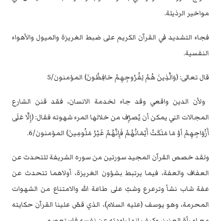
مواخير الرذيلة.‏
فجاء التشديد في القرآن الكريم على ضبط الغريزة والميول والأهواء
النفسية.‏
قال تعالى: (وَالَّذِينَ هُمْ لِفُرُوجِهِمْ حَافِظُونَ) المؤمنون/‏5
‏ ولأن الدين واقعي وقد جاء لخدمة الانسان، فقد قنن الشارع
المجالات التي يمكن أن ‏يُصرِّف من خلالها المرء شهوته فقال: (إِلَّا عَلَى
أَزْوَاجِهِمْ أوْ مَا مَلَكَتْ أَيْمَانُهُمْ فَإِنَّهُمْ غَيْرُ ‏مَلُومِينَ) المؤمنون/6.‏
ولقد خصص القرآن المجيد سورتين من سوره الشريفة للتحدث عن
العفاف والعفة، فيما ‏يرتبط بشؤون الغريزة، أولاهما تتحدث عن
عفة شاب نشأ وترعرع وشبّ على طاعة ‏الله والامتناع من الشهوات
المحرمة، وهو يوسف (عليه السلام)، الذي قصّ علينا ‏القرآن حكايته
مع امرأة العزيز، وكيف انها راودته عن نفسه فاستعصم.‏