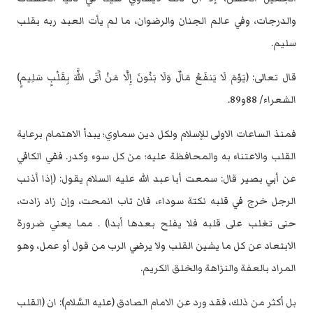
والدرجات، وفي عالم الجنان والرضوان، ما لم يأت ‏العبد ربه بقلب
سليم.‏
قال تعالى: (يَوْمَ لَا يَنفَعُ مَالٌ وَلَا بَنُونَ إِلَّا مَنْ أَتَى اللَّهَ بِقَلْبٍ سَلِيمٍ)
الشعراء/ 88و89.‏
فمنذ الساعات الاولى للإسلام ولكل دين سماوي؛ يبدأ الاهتمام برعاية
القلب والاعتناء ‏به والمحافظة عليه؛ من كل سوء وكدر. ففي الكافي
عن أبي بصير قال: سمعت أبا عبد ‏الله عليه السلام يقول: (إذا أذنب
الرجل خرج في قلبه نكتة سوداء، فان تاب انمحت، ‏وإن زاد زادت،
حتى تغلب على قلبه فلا يفلح بعدها أبدا) . مما يعني ضرورة
الابتعاد ‏عن كل ما يشين القلب ولا يرضي الرب من قول أو عمل، وهو
المراد بالعفة والنزاهة ‏والخلق الكريم.‏
بل أكثر من ذلك، فقد ورد عن الامام الصادق (عليه السَّلام): ان (القلب