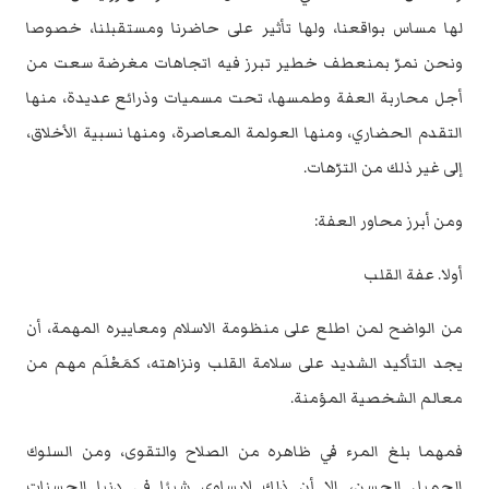
لها مساس بواقعنا، ‏ولها تأثير على حاضرنا ومستقبلنا، خصوصا
ونحن نمرّ بمنعطف خطير تبرز فيه ‏اتجاهات مغرضة سعت من
أجل محاربة العفة وطمسها، تحت مسميات وذرائع عديدة، ‏منها
التقدم الحضاري، ومنها العولمة المعاصرة، ومنها نسبية الأخلاق،
إلى غير ذلك ‏من الترّهات.‏
ومن أبرز محاور العفة:‏
أولا. عفة القلب
من الواضح لمن اطلع على منظومة الاسلام ومعاييره المهمة، أن
يجد التأكيد الشديد ‏على سلامة القلب ونزاهته، كمَعْلَم مهم من
معالم الشخصية المؤمنة.‏
فمهما بلغ المرء في ظاهره من الصلاح والتقوى، ومن السلوك
الجميل الحسن، إلا أن ‏ذلك لايساوي شيئا في دنيا الحسنات