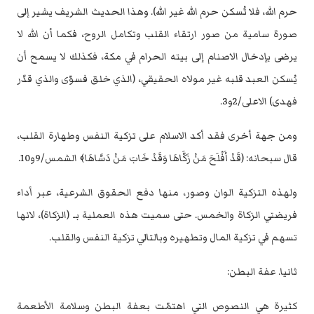
حرم الله، فلا ‏تُسكن حرم الله غير الله). وهذا الحديث الشريف يشير إلى
صورة سامية من صور ‏ارتقاء القلب وتكامل الروح، فكما أن الله لا
يرضى بإدخال الاصنام إلى بيته الحرام في ‏مكة، فكذلك لا يسمح أن
يُسكن العبد قلبه غير مولاه الحقيقي، (الذي خلق فسوّى والذي ‏قدّر
فهدى) الاعلى/2و3.‏
ومن جهة أخرى فقد أكد الاسلام على تزكية النفس وطهارة القلب،
قال سبحانه: (قَدْ أَفْلَحَ ‏مَنْ زَكَّاهَا وَقَدْ خَابَ مَنْ دَسَّاهَا﴾ الشمس/9و10.‏
ولهذه التزكية الوان وصور، منها دفع الحقوق الشرعية، عبر أداء
فريضتي الزكاة ‏والخمس. حتى سميت هذه العملية بـ (الزكاة)، لانها
تسهم في تزكية المال وتطهيره ‏وبالتالي تزكية النفس والقلب.‏
ثانيا. عفة البطن:‏
كثيرة هي النصوص التي اهتمّت بعفة البطن وسلامة الأطعمة