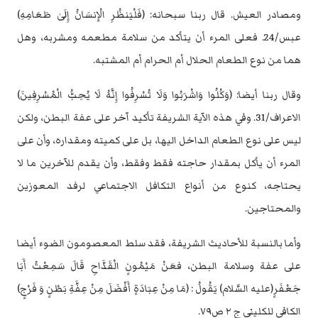
ومصادر العيش. قال ‏ربنا سبحانه: (فَلْيَنظُرِ الْإِنسَانُ إِلَىٰ طَعَامِهِ)
عبس/24. فعلى المرء أن يتأكد من سلامة ‏مطعمه ومشربه، وهل
هما من نوع الطعام الحلال أم الحرام أم المشتبه. ‏
وقال ربنا أيضا: (وَكُلُوا وَاشْرَبُوا وَلَا تُسْرِفُوا إِنَّهُ لَا يُحِبُّ الْمُسْرِفِينَ)
الاعراف/31. ‏وفي هذه الآية الشريفة تأكيد آخر على عفة البطن، ولكن
ليس على نوع الطعام الداخل ‏اليها، بل على كميته ومقداره، وأن على
المرء أن يأكل بمقدار حاجته فقط وفقط، وأن ‏يقدم للآخرين ما لا
يحتاجه، كنوع من أنواع التكافل الاجتماعي لرفد المعوزين
‏والمحتاجين. ‏
وأما بالنسبة للأحاديث الشريفة، فقد سلط المعصومون الضوء أيضا
على عفة وسلامة ‏البطن، فعَنْ مَيْمُونٍ الْقَدَّاحِ قَالَ سَمِعْتُ أَبَا
جَعْفَرٍ(عليه السَّلام) يَقُولُ : (مَا مِنْ عِبَادَةٍ ‏أَفْضَلَ مِنْ عِفَّةِ بَطْنٍ وَ فَرْجٍ)
الكافي للكليني ج ٢ ص٧٩.‏