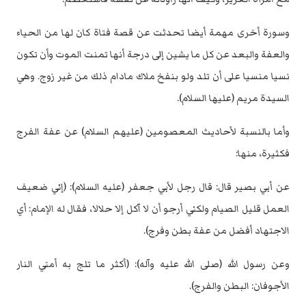
وسورة أخرى مهمة أيضا تحدثت عن قصة فتاة كان لها من الحياء
والعفة والبعد عن ‏كل ما يشين إلى درجة أنها تمنت الموت وأن تكون
نسيا منسيا على أن تلد ولو بنفخ ‏ملاك مادام ذلك من غير زوج. وهي
السيدة مريم (عليها السلام).‏
وأما بالنسبة لأحاديث المعصومين (عليهم السلام) عن عفة الفرج
فكثيرة، منها:‏
عن أبي بصير قال: قال رجل لأبي جعفر (عليه السلام): (إني ضعيف
العمل قليل ‏الصيام ولكني أرجو أن لا آكل إلا حلالا، فقال له الإمام: أي
الاجتهاد أفضل من عفة ‏بطن وفرج).‏
وعن رسول الله (صلى الله عليه وآله): (أكثر ما تلج به أمتي النار
الأجوفان: البطن ‏والفرج).‏