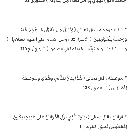
جَعَلْنَاهُ نُورًا نَهْدِي بِهِ مَنْ نَشَاءُ مِنْ عِبَادِنَا ۚ ) الشورى 52
* شفاء ورحمة ، قال تعالى ( وَنُنَزِّلُ مِنَ الْقُرْآنِ مَا هُوَ شِفَاءٌ
وَرَحْمَةٌ لِلْمُؤْمِنِينَ ۙ ) الاسراء 82 ، وعن الامام علي(عليه السلام) : (
واستشفوا بنوره فإنّه شفاء لما في الصدور ) النهج / خ 110
* موعظة ، قال تعالى ( هَٰذَا بَيَانٌ لِلنَّاسِ وَهُدًى وَمَوْعِظَةٌ
لِلْمُتَّقِينَ ) ال عمران 138
* فرقان ، قال تعالى ( تَبَارَكَ الَّذِي نَزَّلَ الْفُرْقَانَ عَلَىٰ عَبْدِهِ لِيَكُونَ
لِلْعَالَمِينَ نَذِيرًا ) الفرقان 1