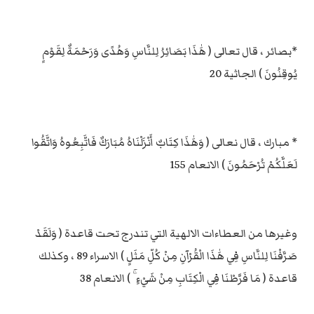
*بصائر ، قال تعالى ( هَٰذَا بَصَائِرُ لِلنَّاسِ وَهُدًى وَرَحْمَةٌ لِقَوْمٍ
يُوقِنُونَ ) الجاثية 20
* مبارك ، قال نعالى ( وَهَٰذَا كِتَابٌ أَنْزَلْنَاهُ مُبَارَكٌ فَاتَّبِعُوهُ وَاتَّقُوا
لَعَلَّكُمْ تُرْحَمُونَ ) الانعام 155
وغيرها من العطاءات الالهية التي تندرج تحت قاعدة ( وَلَقَدْ
صَرَّفْنَا لِلنَّاسِ فِي هَٰذَا الْقُرْآنِ مِنْ كُلِّ مَثَلٍ ) الاسراء 89 ، وكذلك
قاعدة ( مَا فَرَّطْنَا فِي الْكِتَابِ مِنْ شَيْءٍ ۚ ) الانعام 38