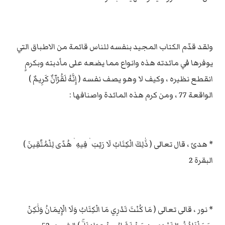
ولقد قدّم الكتاب المجيد بنفسه للناس قائمة من الاطباق التي
يوفرها في مائدته هذه وانواع مما يضعه على مأدبته وبكرمٍ
انقطع نظيره ، وكيف لا وهو يصف نفسه ( إِنَّهُ لَقُرْآنٌ كَرِيمٌ )
الواقعة 77 ، ومن كرم هذه المائدة واصنافها :
* هدىً ، قال تعالى ( ذَٰلِكَ الْكِتَابُ لَا رَيْبَ ۛ فِيهِ ۛ هُدًى لِلْمُتَّقِينَ )
البقرة 2
* نور ، قالى تعالى ( مَا كُنْتَ تَدْرِي مَا الْكِتَابُ وَلَا الْإِيمَانُ وَلَٰكِنْ