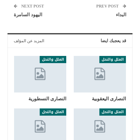
NEXT POST
PREV POST
البداء
اليهود السامرة
قد يعجبك ايضا
المزيد عن المؤلف
الملل والنحل
الملل والنحل
النصارى اليعقوبية
النصارى النسطورية
الملل والنحل
الملل والنحل