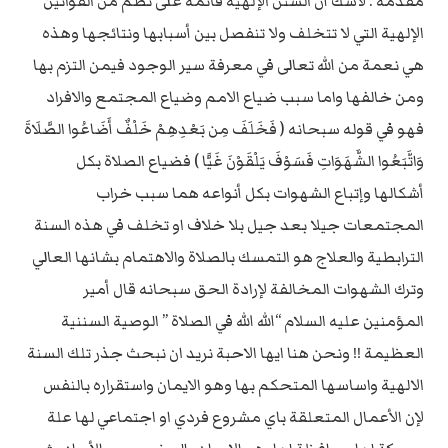
مقدمة : لاشك أن السنن الإلهية قائمة على نظم من القوانين
الإلهية التي لا تتخلف ولا تنفصل بين أسبابها ونتائجها وهذه
هي نعمة من الله تعالى في معرفة سير الوجود فيمن التزم بها
ومن خالفها واما سبب ضياع الامم وضياع المجتمع والافراد
فهو في قوله سبحانه ( فَخَلَفَ مِن بَعْدِهِمْ خَلْفٌ أَضَاعُوا الصَّلَاةَ
وَاتَّبَعُوا الشَّهَوَاتِ فَسَوْفَ يَلْقَوْنَ غَيًّا ) فضياع الصلاة بكل
أشكالها وإتباع الشهوات بكل أنواعه هما سبب خراب
المجتمعات جيلا بعد جيل بلا خلاف او تخلف في هذه السنة
الترابطية والعلاج هو التمسك بالصلاة والاهتمام بشانها العالي
وترك الشهوات المخالفة لإرادة الحق سبحانه قال أمير
المؤمنين عليه السلام “الله الله في الصلاة ” الوصية السننية
العظيمة !! ونحن هنا ايها الاحبة نريد ان نبحث جذر تلك السنة
الالهية واساسها المتحكم بها وهو الايمان واستقراره بالنفس
لإن الأعمال المتعلقة باي مشروع فردي او اجتماعي لها علة