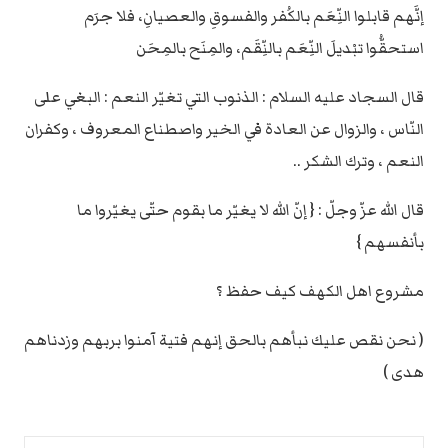
إنَّهم قابلوا النِّعَم بالكُفر والفسوقِ والعصيانِ، فلا جرَم
استحقُّوا تبْديلَ النِّعَم بالنِّقَم، والمِنَح بالمِحَن
قال السجاد عليه السلام : الذنوب التي تغيّر النعم : البغي على
النّاس ، والزوال عن العادة في الخير واصطناع المعروف ، وكفران
النعم ، وترك الشكر ..
قال الله عزّ وجلّ : { إنّ الله لا يغيّر ما بقوم حتّى يغيّروا ما
بأنفسهم }
مشروع اهل الكهف كيف حفظ ؟
( نحن نقص عليك نبأهم بالحق إنهم فتية آمنوا بربهم وزدناهم
هدى )