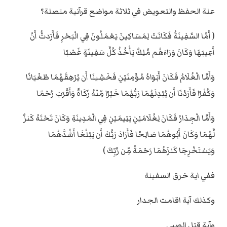
علة الحفظ والتعويض في ثلاثة مواضع قرآنية متصلة؟
( أَمَّا السَّفِينَةُ فَكَانَتْ لِمَسَاكِينَ يَعْمَلُونَ فِي الْبَحْرِ فَأَرَدتُّ أَنْ
أَعِيبَهَا وَكَانَ وَرَاءَهُم مَّلِكٌ يَأْخُذُ كُلَّ سَفِينَةٍ غَصْبًا
وَأَمَّا الْغُلَامُ فَكَانَ أَبَوَاهُ مُؤْمِنَيْنِ فَخَشِينَا أَن يُرْهِقَهُمَا طُغْيَانًا
وَكُفْرًا فَأَرَدْنَا أَن يُبْدِلَهُمَا رَبُّهُمَا خَيْرًا مِّنْهُ زَكَاةً وَأَقْرَبَ رُحْمًا
وَأَمَّا الْجِدَارُ فَكَانَ لِغُلَامَيْنِ يَتِيمَيْنِ فِي الْمَدِينَةِ وَكَانَ تَحْتَهُ كَنزٌ
لَّهُمَا وَكَانَ أَبُوهُمَا صَالِحًا فَأَرَادَ رَبُّكَ أَن يَبْلُغَا أَشُدَّهُمَا
وَيَسْتَخْرِجَا كَنزَهُمَا رَحْمَةً مِّن رَّبِّكَ )
ففي اية خرق السفينة
وكذلك آية اقامت الجدار
وآية قتل الصبي