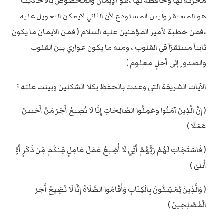
محركة لها وحافظة لها ،هو الإيمان والمخصوص بالأحاديث
هو المستقر وليس المستودع لأن الثاني لايمكن التعويل عليه
،فمن خطبة لأمير المؤمنين عليه السلام ( فمن الإيمان ما يكون
ثابتاً مستقرّاً في القلوب ، ومنه ما يكون عواري بين القلوب
والصدور إلى أجلٍ معلوم )
الآيات الشريفة التي وعدت بالحفظ بكلا الشكلين وبينت علته ؟
( إِنَّ الَّذِينَ آمَنُوا وَعَمِلُوا الصَّالِحَاتِ إِنَّا لَا نُضِيعُ أَجْرَ مَنْ أَحْسَنَ
عَمَلًا )
( فَاسْتَجَابَ لَهُمْ رَبُّهُمْ أَنِّي لَا أُضِيعُ عَمَلَ عَامِلٍ مِّنكُم مِّن ذَكَرٍ أَوْ
أُنثَىٰ )
( وَالَّذِينَ يُمَسِّكُونَ بِالْكِتَابِ وَأَقَامُوا الصَّلَاةَ إِنَّا لَا نُضِيعُ أَجْرَ
الْمُصْلِحِينَ )