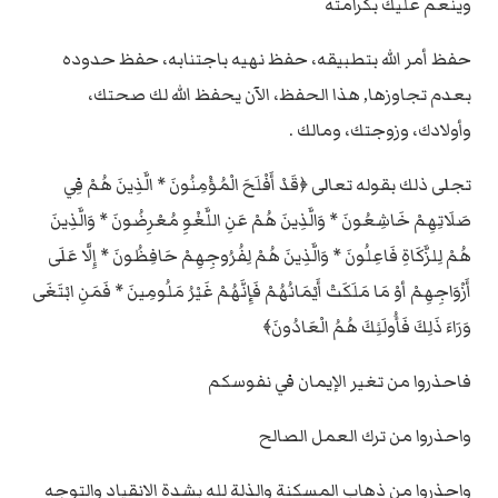
وينعم عليك بكرامته
حفظ أمر الله بتطبيقه، حفظ نهيه باجتنابه، حفظ حدوده
بعدم تجاوزها, هذا الحفظ، الآن يحفظ الله لك صحتك،
وأولادك، وزوجتك، ومالك .
تجلى ذلك بقوله تعالى ﴿قَدْ أَفْلَحَ الْمُؤْمِنُونَ * الَّذِينَ هُمْ فِي
صَلَاتِهِمْ خَاشِعُونَ * وَالَّذِينَ هُمْ عَنِ اللَّغْوِ مُعْرِضُونَ * وَالَّذِينَ
هُمْ لِلزَّكَاةِ فَاعِلُونَ * وَالَّذِينَ هُمْ لِفُرُوجِهِمْ حَافِظُونَ * إِلَّا عَلَى
أَزْوَاجِهِمْ أوْ مَا مَلَكَتْ أَيْمَانُهُمْ فَإِنَّهُمْ غَيْرُ مَلُومِينَ * فَمَنِ ابْتَغَى
وَرَاءَ ذَلِكَ فَأُولَئِكَ هُمُ الْعَادُونَ﴾
فاحذروا من تغير الإيمان في نفوسكم
واحذروا من ترك العمل الصالح
واحذروا من ذهاب المسكنة والذلة لله بشدة الانقياد والتوجه