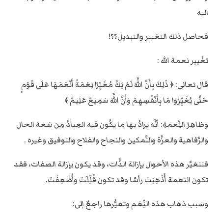
اليه
فحاصل ذلك التغيير والتبديل؟؟!
تغْيير نعمة الله :
قال تعالى: ﴿ ذَلِكَ بِأَنَّ اللَّهَ لَمْ يَكُ مُغَيِّرًا نِعْمَةً أَنْعَمَهَا عَلَى قَوْمٍ
حَتَّى يُغَيِّرُوا مَا بِأَنْفُسِهِمْ وَأَنَّ اللَّهَ سَمِيعٌ عَلِيمٌ ﴾
وظاهِرُ النِّعمةِ: أنَّه يرادُ بها ما يكُون فيه العِبادُ مِن سَعة الحال
والرَّفاهية والعزَّة والتَّمكين والنجاح والفلاح والتوفيق وغيره .
فتتغيَّر هذه الأحوال بإزالة الذَّات، وقد يكون بإزالة الصفات، فقد
تكون النعمة أُذْهِبَتْ رأسًا وقد تكون قُلِّلَتْ وأُضْعِفَتْ.
وسبب ذهاب هذه النِّعَم وتغيُّرها راجعٌ إلى: