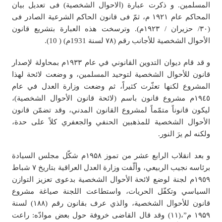
المسلمين. و ذکرت عبارة (الاحوال الشخصیة) فی تعدیل بیان
المحاکم عام ۱۹۲۱ م، ثمّ فی قانون الحاکم الشرعیة الصادر فی
(۳۰/ حزیران / ۱۹۲۳م). وترسخت هذه العبارة بتشريع قانون
الأحوال الشخصية للأجانب رقم (٧٨ لسنة 1931م) ( 10).
و قد قام دیوان التدوین القانوني في عام ۱۹۳۳م بمحاولة لإصدار
قانون للأحوال الشخصية لتوحيد المسلمين، و وضعت لائحة لهذا
المشروع لكنها تعثّرت كثيراً، ثم وضعت وزارة العدل في عام
١٩٤٥م مشروع قانون باسم (لائحة قانون الأحوال الشخصية)،
ليكون قانوناً متمّماً لمشروع القانون المدني، وقد تضمّن قانون
الأحوال الشخصية للمذهبين الحنفي والجعفري كلاً على حدة،
ولكنه لم يرَ النور.
و بعد انقلاب الرابع عشر من تموز ۱۹۵۸م شکّل مجلس السیادة
برئاسه نجيب الربيعي، وألّفت وزارة العدل العراقية بتاريخ ٧ شباط
١٩٥٩م لجنة لوضع لائحة الأحوال الشخصية بدعوى تعزيز التوازن
السياسي وتكفّل الحريات، واستطاعت اللجنة صياغة مشروع
قانون للأحوال الشخصية، والذي عرف بقانون رقم (١٨٨) لسنة
۱۹۵۹ م”،(١١) وقد قال القاضی خروفة حول بعض موادّه: راعت