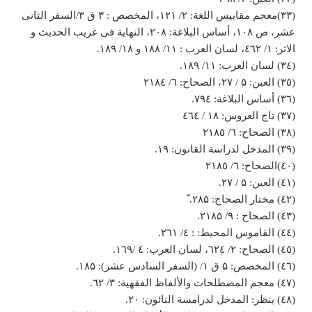
(٣٣)معجم مقاییس اللغة: ۲/ ۱۲۱، المخصص : ۳ ق ۳/السفر الثانی
عشر، ص ۱۰۸، أساس البلاغة: ۲۰۸، النهایة فی غریب الحدیث و
الاثر: ۱/ ٤٦٢، لسان العرب : ۱۱/ ۱۸۸ و ۱۸/ ۱۸۹.
(٣٤) لسان العرب: ۱۱/ ۱۸۹.
(٣٥) العین: ۵ / ۲۷، الصحاح: ٦/ ٢١٨٤
(٣٦) أساس البلاغة: ٧٩٤.
(٣٧) تاج العروس: ۱۸ / ٤٦٤
(٣٨) الصحاح: ٦/ ٢١٨٥
(٣٩) المدخل لدراسة القانون: ۱۹.
(٤٠)الصحاح: ٦/ ٢١٨٥
(٤١) العین: ۵ / ۲۷.
(٤٢) مختار الصحاح: ۲۸۵. ّ
(٤٣) الصحاح : ۹/ ۲۱۸۵.
(٤٤) القاموس المحیط: : ٤/ ٢٦١.
(٤٥) الصحاح: ۲/ ٦٢٤، لسان العرب: ٤ /١٦٩.
(٤٦) المخصص: ۵ ق ۱/ (السفر السادس عشر): ۱۸۵.
(٤٧) معجم المصطلحات والألفاظ الفقهية: ٣/ ٦٢.
(٤٨) ینظر: المدخل لدرامسة النائون: ۲۰.