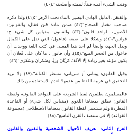
وقنت الشيء أقينه قيناً: لممته وأصلحته”.(٤٠)
والقنقن: الدليل الهادي البصير بالماء تحت الأرض”؛(٤١) ولذا ذكره
صاحب مختار الصحاح”(٤٢) ضمن مادة قنن فقال: والقوانين:
الأصول، الواحد قانون”،(٤٣) والقانون: مقياس كل شيء ج:
قوانين”،(٤٤) وشكلا على صيغة (فاعول) التي تدل على الكمال
وبذل الجهد، وأيضاً لم أجد هذا المعنى في كتب اللغة ووجدت أن
فاعول من الحجر المنع”.(٤٥). وأن قانون : ما كان على فَعلان أن
يكون مؤنثه بغير زيادة إلا الألفَ كرَيّانَ ورَيَّا وسَكرانَ وسَكرَى”(٤٦).
وقيل القانون: يوناني أو سرياني: مسطر الكتابة”.(٤٧) ولا نريد
التحقيق في عربية اللفظ من عدمها؛ لعدم الاستفادة من ذلك.
فالمسلمون يطلقون لفظ الشريعة على القواعد القانونية ولفظة
القانون تطلق بمعناها اللغوي (مقياس لكل شيء) أو القاعدة
المطردة ولم تستعمل لفظة القانون بمعناها الاصطلاحي (مجموعة
القواعد) إلا في منتصف القرن التاسع”.(٤٨)
الفرع الثاني: تعريف الأحوال الشخصية والتقنين والقانون