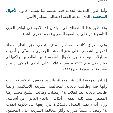
وأما الدول المدنية الحديثة فقد نظمته بما يسمى قانون
الأحوال
الشخصية
، الذي ابتدعه الفقه الإيطالي لتنظيم الأسرة.
وقد ظهر هذا المصطلح في البلدان الإسلامية في أواخر القرن
التاسع عشر على يد الفقیه البصری (محمد قدری باشا).
وفي العراق كانت المحاكم المدنية تعطي حق النظر بقضاء
الأحوال الشخصية على وفق المذهب الجعفري و السنّي، و أجريت
محاولات لتوحيد قانون الأحوال الشخصية بین الطائفتین، ولکنها لم
تفلح حتی عام ۱۹۵۹ م بعد الانقلاب علی الحکم الملکي اذ نجح
مشروع توحيده بقانون (١٨٨)،
إلا أن المرجعية الدينية المتمثلة بالسيد محسن الحكيم قد أبدت
رأيها فيه وطالبت بإلغائه؛ لمخالفته الشريعة الإسلامية، وأيضاً
طالبت بإلغائه بعد انقلاب ١٤ رمضان، وطالب الشيخ محمد رضا
المظفر عميد كلية الفقه – آنذاك – بإلغاء القانون من أساسه،
ورأى أنه لا يقبل التعديل بالمذكرة التي رفعها إلى حكومة انقلاب
١٤ رمضان، مبيناً مبرراته وآثار مخالفة الشريعة على المجتمع،