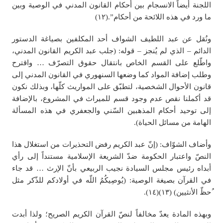
اللجنة أيضاً الانسجام بين أحكام القانون المدني في الوصية وبين
ما ورد في هذه اللائحة من أحكام”.(١٢)
ونُقل عن عبد اللطيف الشواف أحد المكلفين بصياغة الدستور
الدائم – الذي لم يُنجز – قوله: (جلب عبد الكريم القانون المدني،
واطّلع على القسم الخاص بانتقال حقوق التصرّف … واقترح
وطلب إضافة المواد كما وضعها السنهوري في القانون المدني إلى
قانون الأحوال الشخصية، لتطبّق على المواريث كلّها، وبذلك نكون
قد أكملنا نقص عدم وجود قسم للميراث في المشروع، بالإضافة
إلى توحيد أحكام المذهبين السّني والجعفري في هذه المسألة
الهامة من مسائل الحياة).
وأضاف الشوّاف: (إنّ عبد الكريم رفض التحذيرات من استغلال هذا
النصّ واعتبار الحكومة ضدّ الشريعة الإسلامية مستنداً إلى رأي
أبداه رئيس مجلس السيادة نجيب الربيعي بأنّ الإرث … قد جاء
في القرآن بصيغة الوصية: (يُوصِيكُمُ اللّه في أولادكم للذّكر مثل
ُحظّ الأنثيين) (١٣)(١٤).
وبهذه المادة يعدّ مخالفاً لنصّ القرآن الكريم الصريح؛ ولذا أبدت