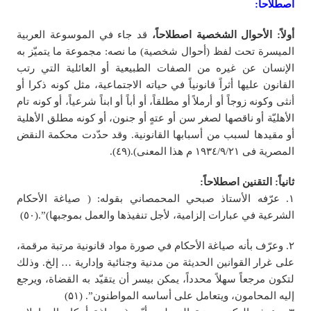
اصطلاحاً:
أولاً: الأحوال الشخصية اصطلاحاً،
قد جاء في الموسوعة العربية
الميسرة تحت لفظ (أحوال شخصية) ما نصه: مجموعة ما يتميّز به
الإنسان عن غيره من الصفات الطبيعية أو العائلية التي رتب
القانون عليها أثراً قانونياً في حياته الاجتماعية، مثل كونه ذكرا أو
أنثى وكونه زوجاً أو أرملاً أو مطلقاً، أو أباً أو ابناً شرعياً، أو كونه تام
الأهليّة أو ناقصها لصغر سن أو عتهٍ أو جنون، أو كونه مطلق الأهلية
أو مقيدها لسبب من أسبابها القانونیة. وقد حدّدت محکمة النقض
المصریة فی ۱۹۳٤/۹/۲۱ م هذا المعنی).(٤٩).
ثانياً: التقنين اصطلاحاً:
١. عرّفه الأستاذ صبحي المحمصاني بقوله: ( صياغة الأحكام
الشرعية في عبارات إلزامية، لأجل تنفيذها والعمل بموجبها)”.(٥٠)
٢. وعرّف بأنه صياغة الأحكام في صورة مواد قانونية مرتبة مرقمة،
على غرار القوانين الحديثة من مدنية وجنائية وإدارية … إلخ. وذلك
لتكون مرجعاً سهلاً محدداً، يمكن بيسر أن يتقيّد به القضاة، ويرجع
إليه المحامون، ويتعامل على أساسه المواطنون”. (۵۱)