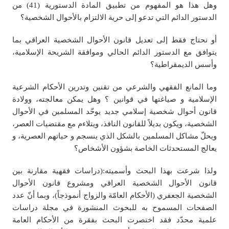
وهل هذا هو المفهوم من تطبيق المادة الدستوریة (41) من
الدستور الدائم التي تدعو إلى حرية الالتزام بالأحوال الشخصية؟
أو نحتاج فقط إلى تعديل قانون الأحوال الشخصية العراقي بما
يتوافق مع الدستور الدائم الحالي وموافقة الشريحة الإسلامية،
وأسس الديمقراطية؟
وما المانع الفقهي والشرعي من تقنين وتدرين الأحكام الشرعية
الإسلامية و صياغتها في قوانين ؟ وهل يمكن معالجته، وولادة
قانون أحوال شخصية إسلامي جديد يوحّد المسلمين في الأحوال
الشخصية، ويكون بديلاً للقانون النافذ، ويتلاءم مع مقتضيات العصر،
ويحلّ مشاكل المسلمين بالشكل الذي ينسجم و حياتهم العصرية، و
يعالج المستحدثات الخاصة بشؤون الأشخاص؟
ولذا شرعت بهذا البحث وأسميته:(دراسات فقهية مقارنة بين
قانون الأحوال الشخصية العراقي ومشروع قانون الأحوال
الشخصية الجعفري (الأحكام العامّة والزواج أنموذجاً)، وبما أنّ عدد
الصفحات المسموح به للبحوث المنشورة في مجلة دراسات
علمية محدّد فقد اختصرت البحث بفقرة من الأحكام العامة