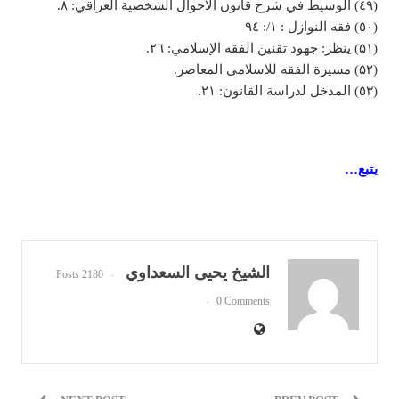
(٤٩) الوسيط في شرح قانون الأحوال الشخصية العراقي: ٨.
(٥٠) فقه النوازل : ۱/: ٩٤
(۵۱) ينظر: جهود تقنين الفقه الإسلامي: ٢٦.
(۵۲) مسيرة الفقه للاسلامي المعاصر.
(٥٣) المدخل لدراسة القانون: ۲۱.
يتبع…
الشيخ یحیی السعداوي
2180 Posts
0 Comments