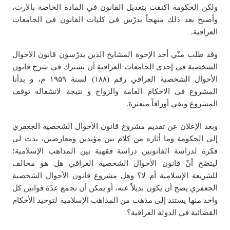
ولكن الحكومة اكتفت بتعديل القانون في المادة الخاصة بالإرث،
وأصبح بعد ذلك منهجاً يدرّس في كليات القانون في الجامعات
العراقية.
وقد طلب منّي أحد الإخوة المشايخ الذين يدرّسون قانون الأحوال
الشخصية في إحدى الجامعات العراقية أن نشترك في شرح قانون
الأحوال الشخصية العراقي رقم (۱۸۸) لسنة ۱۹۵۹ م، و بدأنا
المشروع فی الاحکام العامة والزواج و نتیجة لانشغاله توقف
المشروع وبقي أوراقاً مبعثرة.
وبعد الإعلان عن تقديم مشروع قانون الأحوال الشخصية الجعفري
إلى الحكومة وما أثاره من كلام بين مؤيدين ومعارضين، بدت لي
فكرة لدراسة القانونين دراسة فقهية بين المذاهب الإسلامية؛
ليتضح أنّ قانون الأحوال الشخصية العراقي هل هو مخالف
للشريعة الإسلامية أم لا؟ وهل مشروع قانون الأحوال الشخصية
الجعفري يصح أن يكون بديلاً عنه، أو يمكن أن نجمع عدّة قوانين كل
واحد منها يستند إلى مذهب من المذاهب الإسلامية لتوحيد الأحكام
القضائية في الدولة العراقية؟