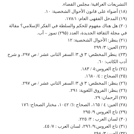
التشريعات العراقية/ مجلس القضاء.
(١٨) أضواء على قانون الأحوال الشخصية: ١٠.
(١٩) المدخل الفقهی العام: ۱۷۸/۱.
(٢٠) هل هناك مفهوم للحكم والسلطة في الفكر الإسلامي؟ مقالة
في مجلة الثقافة الجديدة، العدد (۲۹۵) تموز – آب.
(۲۱) ينظر: الأحوال الشخصية: ١٢
(٢٢) العين: ٣/ ٢٩٩
(٢٣): ينظر المخصّص: ۳ ق ۳/ السفر الثانی عشر / ص ۲۹۷، و شرح
أدب الکاتب: ٦٠.
(٢٤) تاج العروس:4 / ۱۸۳.
(٢٥) الصحاح : ٤/ ١٦٨٠.
(٢٦) ينظر: المخصّص: ۳ ق ۳/ السفر الثاني عشر / ص ۲۹۷.
(٢٦) ینظر: الفروق اللغویة: ۲۹۱.
(٢٧) الرحمان: ۲۹.
(٢٨) العين: ٤ / ١٦٥، الصحاح :3/ ١٠٤٢، مختار الصحاح: ١٧٦
(٢٩) تاج العروس ٩/ ٢٩٥
(٣٠) لسان العرب : ۳/ ٢٢٥.
(٣١) تاج العروس:٩/ ٢٩٦، لسان العرب : ٧/ ٤٥.
(٣٢) العين: ٣/ ٢٩٨