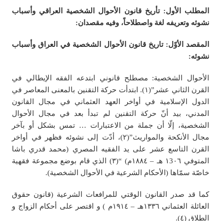
المطلب الأول: تأريخ قانون الأحوال الشخصية العراقي وأسباب
نشوئه وتعريفه لغة واصطلاحاً، وفيه مقصدان:
المقصد الأوّل: تاريخ قانون الأحوال الشخصية في العراق وأسباب
نشوئه:
الأحوال الشخصية: مصطلح قانوني ابتدعه الفقه الإيطالي في
القرن الثاني عشر”(١). ابتدأت حركة التقنين بالمعنى المعاصر في
الدول الإسلامية في أواخر العهد العثماني في مجال القانون
المدني، بيد أنّ حركة التقنين لم تبدأ بعد في مجال الأحوال
الشخصية، إلّا أن جملة من الاعتبارات … تمس بشكل أو بآخر
مجال الأنكحة والمواريث”(٢)، أدّت إلى نشوئه فظهر في أواخر
القرن التاسع عشر على يد الفقيه المصري (محمد قدري باشا
المتوفي ١3٠٦ هـ – ١٨٨٤م) “(٣) الذي قام بوضع مجموعة فقهية
خاصّة سمّاها (الأحكام الشرعية في الأحوال الشخصية).
كما قد صدر القانون الوقتي للمرافعات الشرعية (قانون حقوق
العائلة العثماني ١٣٣٦هـ – ١٩١٤م ) و اقتصر علی أحکام الزواج و
الطلاق (٤).