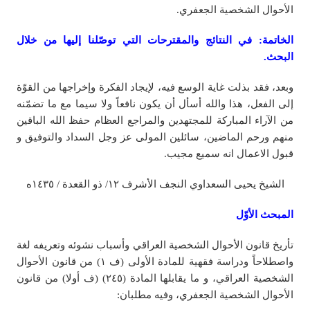
الأحوال الشخصية الجعفري.
الخاتمة: في النتائج والمقترحات التي توصّلنا إليها من خلال
البحث.
وبعد، فقد بذلت غاية الوسع فيه، لإيجاد الفكرة وإخراجها من القوّة
إلى الفعل، هذا والله أسأل أن يكون نافعاً ولا سيما مع ما تضمّنه
من الآراء المباركة للمجتهدين والمراجع العظام حفظ الله الباقين
منهم ورحم الماضين، سائلين المولى عز وجل السداد والتوفیق و
قبول الاعمال انه سمیع مجیب.
الشيخ يحيى السعداوي النجف الأشرف ۱۲/ ذو القعدة / ١٤٣٥ه
المبحث الأوّل
تأريخ قانون الأحوال الشخصية العراقي وأسباب نشوئه وتعريفه لغة
واصطلاحاً ودراسة فقهية للمادة الأولى (ف ١) من قانون الأحوال
الشخصية العراقي، و ما يقابلها المادة (٢٤٥) (ف أولا) من قانون
الأحوال الشخصية الجعفري، وفيه مطلبان: