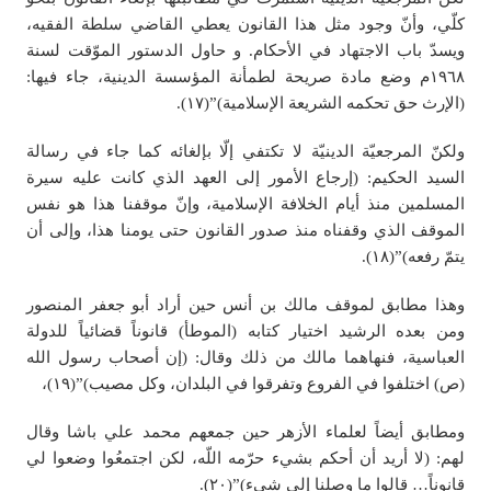
كلّي، وأنّ وجود مثل هذا القانون يعطي القاضي سلطة الفقيه،
ويسدّ باب الاجتهاد في الأحكام. و حاول الدستور الموّقت لسنة
١٩٦٨م وضع مادة صريحة لطمأنة المؤسسة الدينية، جاء فيها:
(الإرث حق تحكمه الشريعة الإسلامية)”(١٧).
ولكنّ المرجعيّة الدينيّة لا تكتفي إلّا بإلغائه كما جاء في رسالة
السيد الحكيم: (إرجاع الأمور إلى العهد الذي كانت عليه سيرة
المسلمين منذ أيام الخلافة الإسلامية، وإنّ موقفنا هذا هو نفس
الموقف الذي وقفناه منذ صدور القانون حتى يومنا هذا، وإلى أن
يتمّ رفعه)”(١٨).
وهذا مطابق لموقف مالك بن أنس حين أراد أبو جعفر المنصور
ومن بعده الرشيد اختيار كتابه (الموطأ) قانوناً قضائياً للدولة
العباسية، فنهاهما مالك من ذلك وقال: (إن أصحاب رسول الله
(ص) اختلفوا في الفروع وتفرقوا في البلدان، وكل مصيب)”(١٩)،
ومطابق أيضاً لعلماء الأزهر حين جمعهم محمد علي باشا وقال
لهم: (لا أريد أن أحكم بشيء حرّمه اللّه، لكن اجتمعُوا وضعوا لي
قانوناً… قالوا ما وصلنا إلى شيء)”(٢٠).