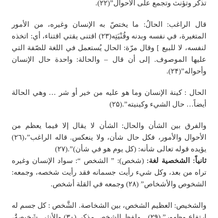
تذكر وتؤنث وتجمع على الأحوال”(۲۲).
قال الراغب: الحالُ: ما يختصّ به الإنسان وغيره، من الأمور
المتغيرة، في نفسه وبدنه وقُنْيَتِه(۲۳) اقتنى يقتي اقتناء، أي: اتخذه
لنفسه، لا للبيع ] وقال مرّة: الحال يُستعمل في اللغة للصّفة التي
عليها الموصوف. إلى أن قال – والحالة: واحدة حال الإنسان
وأحواله”(۲۴).
الحال : كينة الإنسان وما هو عليه من خير أو شر … وهي الحالة
أيضاً… حال الشيء وكينيته”.(۲۵)
والفرق بين الشأن والحال: الشأن لا يقال إلا فيما يعظم من
الأحوال والأمور، فكل حال شأن، ولا ينعكس. قاله الراغب”،(٢٦)
يؤيده قوله تعالى شأنه: (كل يوم هو في شأن)”.(٢٧)
ثانياً: الشخصية لغة:
(شخص): ” الشخص “: سواد الإنسان وغيره
تراه من بعد، وكل شيء رأيت جسمانه فقد رأيت شخصه، وجمعه:
الشخوص والأشخاص” (٢٨) وجمعه في القلة أشخص.
والشخيص: العظيم الشخص، بين الشخاصة. الشَّخص : كل جسم له
ارتفاع وظهور”.(٢٩) . ولفظ الشخص مذكر (٣٠) والأنثى شَخيصةٌ،