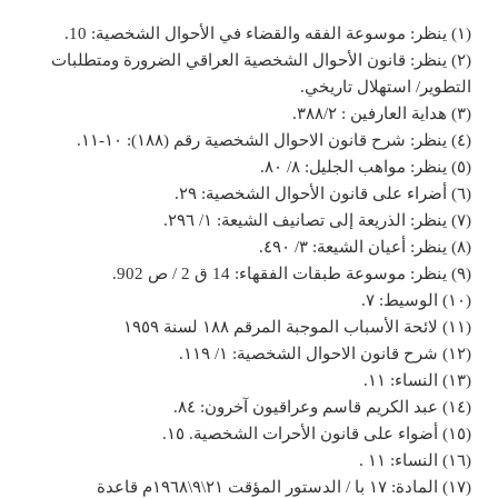
(١) ينظر: موسوعة الفقه والقضاء في الأحوال الشخصية: 10.
(٢) ينظر: قانون الأحوال الشخصية العراقي الضرورة ومتطلبات
التطوير/ استهلال تاريخي.
(۳) هدایة العارفین : ۳۸۸/۲.
(٤) ینظر: شرح قانون الاحوال الشخصیة رقم (۱۸۸): ۱۰-۱۱.
(٥) ینظر: مواهب الجلیل: ۸/ ۸۰.
(٦) أضراء على قانون الأحوال الشخصية: ٢٩.
(٧) ینظر: الذریعة إلی تصانیف الشیعة: ۱/ ٢٩٦.
(٨) ينظر: أعيان الشيعة: ٣/ ٤٩٠.
(٩) ينظر: موسوعة طبقات الفقهاء: 14 ق 2 / ص 902.
(١٠) الوسیط: ٧.
(١١) لائحة الأسباب الموجبة المرقم ١٨٨ لسنة ١٩٥٩
(١٢) شرح قانون الاحوال الشخصیة: ۱/ ۱۱۹.
(١٣) النساء: ۱۱.
(١٤) عبد الكريم قاسم وعراقيون آخرون: ٨٤.
(١٥) أضواء على قانون الأحرات الشخصية. ١٥.
(١٦) النساء: ۱۱ .
(١٧) المادة: ۱۷ با / الدستور المؤقت ٢١\٩\١٩٦٨م قاعدة