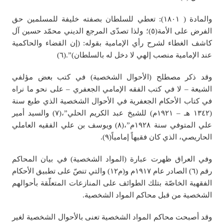
والمادة ( ١٨٠١): تعطي للسلطان بصفته خليفة للمسلمين حق
الفرض على الأمة(٥)؛ ولذا تصدّى المرجع الديني محمّد حسين آل
كاشف الغطاء لشرح رأي الإمامية بقوله: (إن القضاء والحاكمية
عند الإمامية منصب إلهي لا دخل له بالسلطان)”.(٦)
وقد ذكر مصطلح (الأحوال الشخصية) في كتب بعض مؤلفي
الشيعة – لا في كتب الفقه الإمامي الجعفري – على نحو ما نراه
في كتاب الأحكام الجعفرية في الأحوال الشخصية الذي طبع سنة
(١٣٤٢ هـ – ١٩٢١م) للشيخ عبد الكريم الحلي”،(٧) والسيد أمير
علي المتوفي سنة ١٩٢٨م”،(٨) ويوسف بن علي الفقيه العاملي
الحاريصي، الذي كان فقيهاً إمامياً(٩).
وفي العراق ظهرت عبارة (المواد الشخصية) في بيان المحاكم
رقم (٦) الصادر عام ١٩١٧م و(م١٢) والتي تنصّ على تطبيق الأحكام
الفقهية الخاصّة بتلك الطوائف على المنازعات المتعلّقة بأحوالهم
الشخصية من قبل محاكم المواد الشخصية.
وقد أصبحت محاكم المواد الشخصية تعنى بالأحوال الشخصية لغير