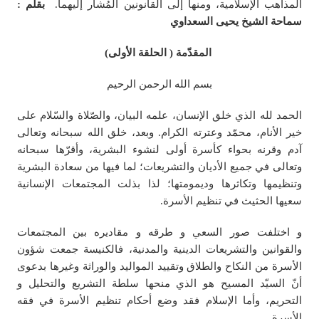
المذاهب الإسلامية، ومنها إلى القانونين المُشار إليهما.
بقلم :
سماحة الشيخ یحیی السعداوي
المقدّمة ( الحلقة الأولى)
بسم الله الرحمن الرحيم
الحمد لله الذي خلق الإنسان، علمه البيان، والصّلاة والسّلام على
خير الأنام، محمّد وعترته الكرام. وبعد، خلق الله سبحانه وتعالى
آدم وقرنه بحواء كأسرة أولى لنشوء البشرية، وأقرّها سبحانه
وتعالى في جميع الأديان والتشريعات؛ لما فيها من سعادة البشرية
وتنظيمها وتكاثرها وديمومتها؛ لذا بذلت المجتمعات الإنسانية
سعيها الحثيث في تنظيم الأسرة.
و اختلفت صور السعي و طرقه و مقادیره بین المجتمعات
والقوانين والتشريعات الدينية والمدنية، فالكنيسة جمعت شؤون
الأسرة من النكاح والطلاق وتقييد المواليد والوراثة وغيرها بدعوى
أنّ السيّد المسيح هو الذي منحها سلطة التشريع والتحليل و
التحریم، وأما الإسلام فقد وضع أحكام تنظيم الأسرة في فقه
الأسرة.