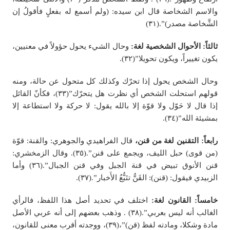
والاسم الشخاصة قال ابن سيده: (ولم أسمع له بفعلٍ فأقولُ إن
الشَّخاصة مصدر)”.(٣١)
ثالثاً: الأحوال الشخصية لغة:
وحال الشيء يحول حؤولاً في معنيين،
يكون تغييراً، ويكون تحويلا”(٣٢).
وحال الشخص يحول إذا تحرّك وكذلك كل متحول عن حالة، ومنه
قولهم استحلت الشخص أي نظرت هل يتحرّك”(٣٣)، فكأنّ القائل
إذا قال لا حَوّل ولا قوّة إلا بالله يقول: لا حركة ولا استطاعة إلا
بمشيئة الله”(٣٤).
رابعاً: التقنين لغة من قنن،
قال الفراهيدي والجوهري: والقنة: قوّة
(من قوى) حبل الليف، ويجمع على قنن”.(٣٥). وقال الزمخشري:
قنن الأنوق تبيض في قنة الجبل وفي قنن الجبال”.(٣٦) وأما
الزبيدي فيقول: (قنن): القَنُّ تتَبُّعُ الأَخبار”.(٣٧).
خامساً: القانون لغة:
اختلف في تحديد أصل هذا اللفظ، فالرأي
الغالب أنه ليس بعربي”.(٣٨) . وذهب بعضهم إلى أنه عربي الأصل
مادة وشكلا، ومادته لفظ (قن)”،(٣٩)، ووجدته أقرب معنى للقانون،