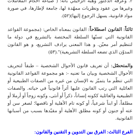
۳. وعرفه الدكتور وهبة الزحيلي بأنّه: ( صياغة أحكام المعاملات
وغيرها من عقود ونظريات ممهّدة لها، جامعة لإطارها، في صورة
مواد قانونية، يسهل الرجوع إليها)(۵۲).
ثالثاً: القانون اصطلاحاً:
القانون بمعناه الخاص: (مجموعة القواعد
القانونية التي تسنّها السلطة المختصة بالتشريع في دولة ما
لتنظیم أمر معیّن. و هذا المعنی یرادف التشريع، و هو القانون
المدوّن الذي تضعه السلطة التشريعية)”.(۵۳)
والمتحصّل:
أن تعريف قانون الأحوال الشخصية – طبقاً لتحريف
الأحوال الشخصية وبيان ما تعنيه -: هو مجموعة القواعد القانونية
التي تنظّم ما يتميّز به الإنسان من غيره من الصفات الطبيعية أو
العائلية التي رتب القانون عليها أثراً قانونياً في حياته. والصفات
الطبيعية والعائلية ككونه إنساناً، ذكراً أو أنثى، وكونه زوجاً أو أرملا أو
مطلقاً، أو ابناً شرعياً، أو كونه تام الأهلية أو ناقصها؛ لصغر سن أو
عته أو جنون أو كونه مطلق الأهلية أو مقيّدها بسبب من أسبابها
القانونية.
الفرع الثالث: الفرق بين التدوين و التقنين والقانون: