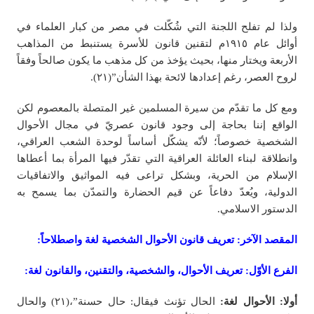
ولذا لم تفلح اللجنة التي شُكّلت في مصر من كبار العلماء في
أوائل عام ١٩١٥م لتقنين قانون للأسرة يستنبط من المذاهب
الأربعة ويختار منها، بحيث يؤخذ من كل مذهب ما يكون صالحاً وفقاً
لروح العصر، رغم إعدادها لائحة بهذا الشأن”(۲۱).
ومع كل ما تقدّم من سيرة المسلمين غير المتصلة بالمعصوم لكن
الواقع إننا بحاجة إلى وجود قانون عصريّ في مجال الأحوال
الشخصية خصوصاً؛ لأنّه يشكّل أساساً لوحدة الشعب العراقي،
وانطلاقة لبناء العائلة العراقية التي تقدّر فيها المرأة بما أعطاها
الإسلام من الحرية، وبشكل تراعى فيه المواثيق والاتفاقيات
الدولية، ويُعدّ دفاعاً عن قیم الحضارة والتمدّن بما یسمح به
الدستور الاسلامي.
المقصد الآخر: تعريف قانون الأحوال الشخصية لغة واصطلاحاً:
الفرع الأوّل: تعريف الأحوال، والشخصية، والتقنين، والقانون لغة:
أولا: الأحوال لغة:
الحال تؤنث فيقال: حال حسنة”،(۲۱) والحال