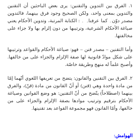
١. الفرق بين التدوين والتقنين: يرى بعض الباحثين أن التقنين
والتدوين بمعنى واحد، ولکن الصحیح وجود فرق بینھما، فالتدوین
مصدر دوّن۔ کما عرفناہ ۔ : الکتابة المرتبة، وتدوين الأحكام يعني
صياغة الأحكام الشرعية، وترتيبها من دون إلزام بها ولا جزاء على
مخالفتها.
وأما التقنين – مصدر قنن – فهو: صياغة الأحكام والقواعد وترتيبها
على شكل موادّ قانونية لها صفة الإلزام والجزاء على من خالفها.
وأصبح علماً له منهج وطريقة خاصّة.
٢. الفرق بين التقنين والقانون: يتضح من تعريفها اللغوي أنّهما إمّا
من مادة واحدة وهي (قنن) أو أنّ القانون من مادة (قنّ)، والفرق
بينهما (اصطلاحاً) يتّضح من أنّ التقنين: هو وضع القوانين وصياغة
الأحكام بترقيم وترتيب موادها بصفة الإلزام والجزاء على من
خالفها، وأمّا القانون فهو مجموعة القواعد بعد تقنينها.
الهوامش: