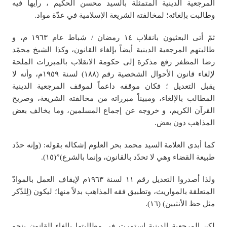
المرجعية الدينية المتمثلة بالسيد محسن الحكيم ، رأيها فيه
وطالبت بإلغائه؛ لمخالفته الشريعة الإسلامية في عدّة مواد.
ثمّ أتى البعثیون بانقلاب ١٤ رمضان / شباط عام ١٩٦٣ م، و
طالبتهم المرجعیة الدينية أيضاً بإلغاء القانون، وكذا الشيخ محمّد
رضا المظفر رفع مذكرة إلى حكومة الانقلاب بالمبررات الملحة
لإلغاء قانون الأحوال الشخصية رقم (١٨٨) لسنة ١٩٥٩م، وأنه لا
يقبل التعديل ؛ فكان موقفه داعماً لموقف المرجعية الدينية
المطالب بالإلغاء، ومبيناً مبرراته من مخالفته الشريعة، وصريح
القرآن الکریم، و خروجه عن إجماع المسلمين، وما يخالف بعض
المذاهب دون بعض.
كما أبدى العلامة السيد محمد بحر العلوم إشكاله بقوله: (وإنه حدّد
طبيعة القضاء وهي لا تحدّد بالقانون، وإنما بالشرع)”(١٥).
ولذا أصدروا التعديل رقم ١١ لسنة ١٩٦٣م لإيقاف العمل بالموادّ
المتعلقة بالمواريث، وتطبيق فقه المذاهب بدلاً منها؛ ليكون (لِلذّكر
مثل حظ الأنثيين) (١٦).
لكن المرجعية الدينية استمرت في مطالبتها بإلغاء القانون بنحو