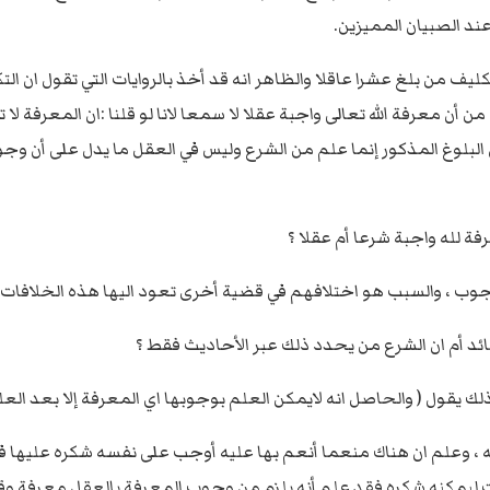
ند الصبيان المميزين.
كليف من بلغ عشرا عاقلا والظاهر انه قد أخذ بالروايات التي تقول ان
ن أن معرفة الله تعالى واجبة عقلا لا سمعا لانا لو قلنا :ان المعرفة 
لأن البلوغ المذكور إنما علم من الشرع وليس في العقل ما يدل على أن و
ة لله واجبة شرعا أم عقلا ؟
الوجوب ، والسبب هو اختلافهم في قضية أخرى تعود اليها هذه الخلافات 
د أم ان الشرع من يحدد ذلك عبر الأحاديث فقط ؟
لك يقول ( والحاصل انه لايمكن العلم بوجوبها اي المعرفة إلا بعد الع
 ، وعلم ان هناك منعما أنعم بها عليه أوجب على نفسه شكره عليها في 
ليمكنه شكره فقد علم أنه يلزم من وجوب المعرفة بالعقل معرفة وقته