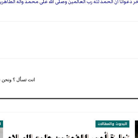
ر دعوانا ان الحمد لله رب العالمين وصلى الله على محمد وآله الطاهري
انت تسأل ؟ ونحن نج
البحوث والمقالات
ا