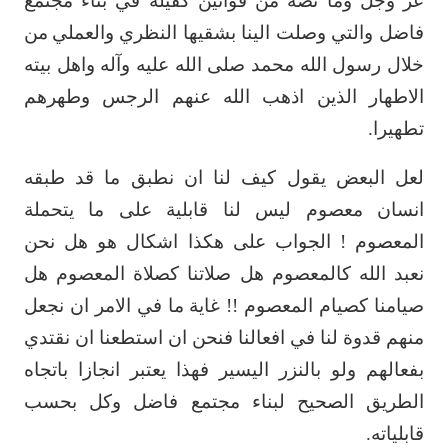
عز وجل وما نصه من قوانين كفيلة في ‏بناء مجتمع
فاضل والتي وصلت الينا بشقيها النظري والعملي
من
خلال رسول الله محمد ‏صلى الله عليه وآله واهل بيته
الاطهار الذين اذهب الله عنهم الرجس وطهرهم
تطهيرا.‏
لعل البعض يقول كيف لنا ان نطبق ما قد طبقه
انسان معصوم ليس لنا قابلية على ما يتحملة
‏المعصوم ! الجواب على هكذا اشكال هو هل نحن
نعبد الله كالمعصوم هل صلاتنا كصلاة ‏المعصوم هل
صيامنا كصيام المعصوم !! غاية ما في الامر ان نجعل
منهم قدوة لنا في افعالنا ‏فنحن ان استطعنا ان نقتدي
بفعالهم ولو بالنزر اليسير فهذا يعتبر انجازا باتجاه
الطريق ‏الصحيح لبناء مجتمع فاضل وكل بحسب
قابلياته.‏