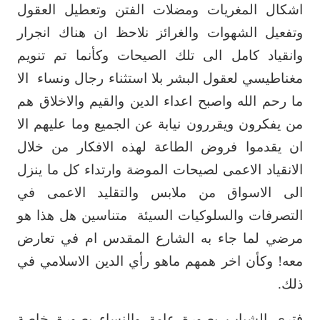
اشكال المغريات ومضلات الفتن وتعطيل ‏العقول
وتفعيل الشهوات والغرائز نلاحظ ان هناك انجرار
وانقياد كامل الى تلك الصيحات ‏وكأنما تم تنويم
مغناطيسي لعقول البشر بلا استثناء رجال ونساء
الا
ما رحم الله واصبح اعداء ‏الدين والقيم والاخلاق هم
من يفكرون ويقررون نيابة عن الجميع وما عليهم الا
ان يقدموا ‏فروض الطاعة لهذه الافكار من خلال
الانقياد الاعمى لصيحات الموضة وارتداء كل ما ينزل
‏الى الاسواق من ملابس والتقليد الاعمى في
التصرفات والسلوكيات السيئة
متناسين هل هذا ‏هو
مرضي لما جاء به الشارع المقدس ام في تعارض
معه! وكأن اخر همهم ماهو رأي الدين ‏الاسلامي في
ذلك.‏
فترى الشباب بصورة عامة والنساء بصورة خاصة