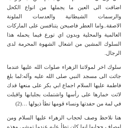
اضافت الى العين ما يجملها من انواع الكحل
والرسمات الشيطانية والعدسات ‏الملونة
الاصقة..واما العطر فاصبحن يتنافسن على الماركات
العالمية والمحلية وبدون اي ‏تورع فيما يحمله هذا
السلوك المشين من اشعال الشهوة المحرمة لدى
الرجال.‏
سلوك اخر لمولاتنا الزهراء صلوات الله عليها عندما
جائت الى مسجد النبي صلى الله عليه ‏وآله:لما بلغ
فاطمة عليها السلام اجماع ابي بكر على منعها فدك
لاثت خمارها على رأسها ‏واشتملت بجلبابها واقبلت
في لمة من حفدتها ونساء قومها تطأ ذيولها …(2)‏
هنا نلاحظ وصف لحجاب الزهراء عليها السلام ومن
اوصاف حجابها انها كان تطأ عليه ‏عندما تمشي وهذه