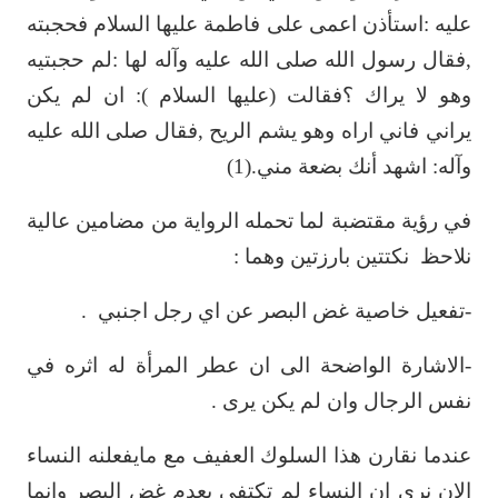
عليه :استأذن اعمى على فاطمة عليها ‏السلام فحجبته
,فقال رسول الله صلى الله عليه وآله لها :لم حجبتيه
وهو لا يراك ؟فقالت (عليها ‏السلام ): ان لم يكن
يراني فاني اراه وهو يشم الريح ,فقال صلى الله عليه
وآله: اشهد أنك ‏بضعة مني.(1)‏
في رؤية مقتضبة لما تحمله الرواية من مضامين عالية
نلاحظ
نكتتين بارزتين وهما :‏
‏-تفعيل خاصية غض البصر عن اي رجل اجنبي
.‏
‏-الاشارة الواضحة الى ان عطر المرأة له اثره في
نفس الرجال وان لم يكن يرى .‏
عندما نقارن هذا السلوك العفيف مع مايفعلنه النساء
الان نرى ان النساء لم تكتفي بعدم غض ‏البصر وانما