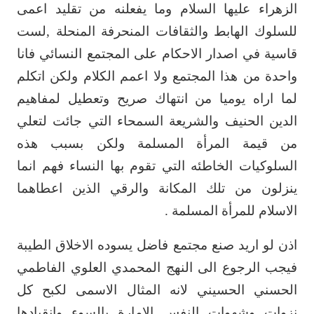
الزهراء عليها السلام وما يفعلنه ‏من تقليد اعمى
للسلوك الهابط والثقافات المنحرفة المنحلة ,لست
قاسية في اصدار الاحكام على ‏المجتمع النسائي فانا
واحدة من هذا المجتمع ولا اعمم الكلام ولكن اتكلم
لما اراه يوميا من ‏انتهاك صريح وتعطيل لمفاهيم
الدين الحنيف والشريعة السمحاء التي جائت لتعلي
من قيمة ‏المرأة المسلمة ولكن بسبب هذه
السلوكيات الخاطئه التي تقوم بها النساء فهم انما
ينزلون من ‏تلك المكانة والرقي الذين اعطاهما
الاسلام للمرأة المسلمة .‏
اذن لو اريد صنع مجتمع فاضل يسوده الاخلاق الطيبة
فيجب الرجوع الى النهج المحمدي ‏العلوي الفاطمي
الحسني الحسيني لانه المثال الاسمى لكبح كل
نزوات وشهوات النفس الامارة ‏بالسوء وانقيادها