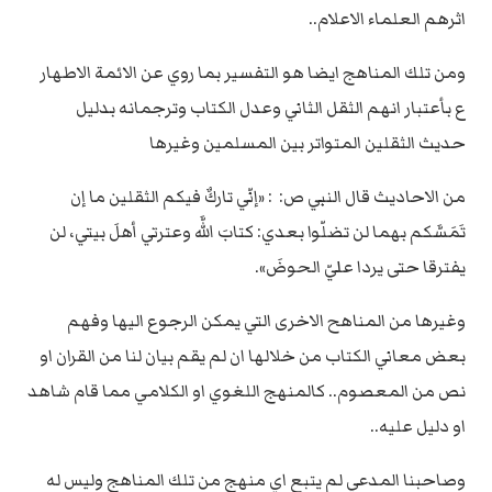
اثرهم العلماء الاعلام..
ومن تلك المناهج ايضا هو التفسير بما روي عن الائمة الاطهار
ع بأعتبار انهم الثقل الثاني وعدل الكتاب وترجمانه بدليل
حديث الثقلين المتواتر بين المسلمين وغيرها
من الاحاديث قال النبي ص: : «إنّي تاركٌ فيكم الثقلين ما إن
تَمَسَّكم بهما لن تضلّوا بعدي: كتابَ اللَّه وعترتي أهلَ بيتي، لن
يفترقا حتى يردا عليّ الحوضَ».
وغيرها من المناهح الاخرى التي يمكن الرجوع اليها وفهم
بعض معاني الكتاب من خلالها ان لم يقم بيان لنا من القران او
نص من المعصوم.. كالمنهج اللغوي او الكلامي مما قام شاهد
او دليل عليه..
وصاحبنا المدعي لم يتبع اي منهج من تلك المناهج وليس له