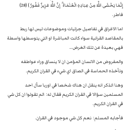
إِنَّمَا يَخْشَى اللَّهَ مِنْ عِبَادِهِ الْعُلَمَاءُ ۗ إِنَّ اللَّهَ عَزِيزٌ غَفُورٌ ) (28)
فاطر.
اما الاغراق في تفاصيل جزئيات وموضوعات ليس لها ربط
بالمقاصد القرانية سواء كانت المباشرة او التي يتوسطها واسطة
فهي بعيدة عن تلك الغرض…
والمفروض من الانسان المؤمن ان لا ينساق وراء عواطفه
وتأخذه الحماسة في الصاق اي شيء في القران الكريم.
وهنا اتذكر انه ينقل ان هناك شخصا في اوربا سأل احد
المسلمين سؤالا في القران الكريم فقال له: الم تقولوا ان كل شي
في القران الكريم.
فأجابه المسلم: نعم كل شي موجود في القران.