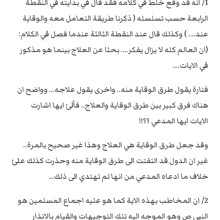
1/ انه قد وقع خلط في كلامه فقد قال في بدايته في النقطة
الرابعة حسب تسلسله ( ذكرنا طريقة التعامل معه والوقاية
عند…. ) وكذلك قال عند النقطة الثالثة عندما فصل في الكلام:
(ان العالم كله لا يزال يفكر…. بحثا عن العلاج بينما هو مذكور
في الايات….
فتارة يقول طرق الوقاية منه.. واخرى يقول علاجه… وواضح ان
هناك فرق كبير بين طرق الوقاية والعلاج.. فألئ ايها اشارت
الايات ايها المدعي ؟؟!!
وقد جعل طرق الوقاية هي العلاج وهذا غير صحيح بالمرة..
غير ان الدول قد التفتت الى طرق الوقاية منه وحذرت كذلك علئ
خلاف ما ادعاه المدعي من انها لم تهتدي الى ذلك…
2/ ان المخاطب بهذه الاية كما هو عليه اجماع المسلمين هو
النبي ص وهو الموجه اليه تلك التوجيهات والقيام بالانذار