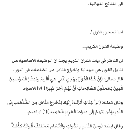
الى النتائج النهائية.
اما المحور الاول /
وظيفة القران الكريم…..
ان الناظر في ايات القران الكريم يجد ان الوظيفة الاساسية من
تنزيل القران هي الهداية واخراج الناس من الظلمات الى النور ،
قال تعالى: (إِنَّ هَٰذَا الْقُرْآنَ يَهْدِي لِلَّتِي هِيَ أَقْوَمُ وَيُبَشِّرُ الْمُؤْمِنِينَ
الَّذِينَ يَعْمَلُونَ الصَّالِحَاتِ أَنَّ لَهُمْ أَجْرًا كَبِيرًا ) (9) الاسراء.
وقال كذلك: (الر ۚ كِتَابٌ أَنزَلْنَاهُ إِلَيْكَ لِتُخْرِجَ النَّاسَ مِنَ الظُّلُمَاتِ إِلَى
النُّورِ بِإِذْنِ رَبِّهِمْ إِلَىٰ صِرَاطِ الْعَزِيزِ الْحَمِيدِ )(1) ابراهيم.
وقال ايضا: (وَمِنَ النَّاسِ وَالدَّوَابِّ وَالْأَنْعَامِ مُخْتَلِفٌ أَلْوَانُهُ كَذَٰلِكَ ۗ