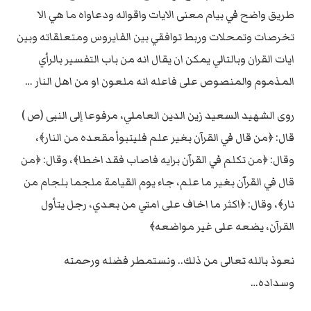
طريق واضح في بيام معنى الايات واقواله ودعاواه ما هي الا
تخرصات وتمحلات وربط توافقي بين الفايروس ومتعلقاته وبين
ايات القران وبالتالي يمكن ان يقال انه من باب التفسير بالرأي
المذموم والمنصوص على فاعله انه ملعون او من اهل النار …
روى الشهيد السعيد زين الدين العاملي، مرفوعا إلى النبى (ص )
قال: ﴿من قال في القرآن بغير علم فليتبوأ مقعده من النار﴾،
وقال: ﴿من تكلم في القرآن برايه فاصاب فقد اخطا﴾، وقال: ﴿من
قال في القرآن بغير ما علم، جاء يوم القيامة ملجما بلجام من
نار﴾، وقال: ﴿اكثر ما اخاف على امتي من بعدي، رجل يتأول
القرآن، يضعه على غير مواضعه﴾
نعوذ بالله تعالى من ذلك.. ونستمطر فضله ورحمته
وسداده…