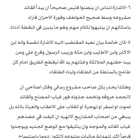
٦-الاشارة للناس ان ينصتوا فليس صحيحاً ان يبدأ القائد
مشروعه وسط ضجيج العواطف وفورة الاحزان فاراد
باسكاتهم ان ينتبهوا لكلام مهم وهو ما يتبين في النقطة ادناه.
٧-كان خاتمة بيان نعيه المقتضب لابيه الاشارة لنفسة وانه ابن
الاكابر وابن الاطايب وابن مكة وربيب الرسول وفرع علي ومن
بيت حفتهم الملائكة وغذتهم يد الله ليقطع الطريق امام كل
طامح بالسلطة من الطلقاء وابناء الطلقاء.
وهكذا يجدر بكل صاحب مشروع رسالي وفكر اصلاحي ان
لاتجمد عروقه وتخمد جذوته فور غياب المصلح والقائد
لموت او لسفر او لهجرة او انقلاب على الاعقاب والعياذ بالله بل
ينبغي من اصحاب المشاريع الالهيه ان لايفت في عضدهم
غياب القائد والموجه وان يتكيفوا مع الوضع الجديد ويوجدوا
فرصاً اكثر للهداية وباليات متنوعه لاتكون دوما باستنساخ