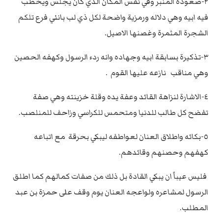
٢-صعوده المنبر وفي نفس المكان الذي كان يجلس ويخطب
فيه ابيه وهي دلاله ورمزية واضحة لكل ذي لب بانني فرع تلكم
الشجرة المثمرة وغصنها الاصيل.
٣-تذكيرة بسابقة ابيه وجهاده وانه ردء الرسول وكهفه الحصين
وهي مناقب نازعه عليها القوم .
٤-الاشارة لنزاهة القائد وعفة يده وقلة خزينته وهي صفة
تفضح كل طالب للدنيا ومتحمس للكراسي وزاحف للمنلصب.
٥-بكائه واطلاق العنان لعواطفه ليبكي بحرقة مع اتباعه
كهفهم وحصنهم وقائدهم.
فليس عيباً ان يبكي القادة بل ذلك من صفات كمالهم كما اطلق
الرسول لمشاعره ولواعجه العنان يوم وقف على حمزة بن عبد
المطلب.