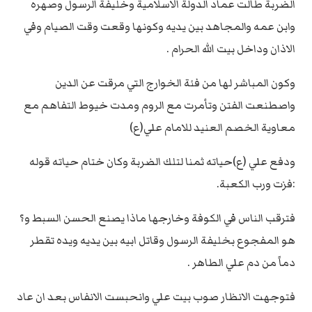
الضربة طالت عماد الدولة الاسلامية وخليفة الرسول وصهره
وابن عمه والمجاهد بين يديه وكونها وقعت وقت الصيام وفي
الاذان وداخل بيت الله الحرام .
وكون المباشر لها من فئة الخوارج التي مرقت عن الدين
واصطنعت الفتن وتأمرت مع الروم ومدت خيوط التفاهم مع
معاوية الخصم العنيد للامام علي(ع)
ودفع علي (ع)حياته ثمنا لتلك الضربة وكان ختام حياته قوله
:فزت ورب الكعبة.
فترقب الناس في الكوفة وخارجها ماذا يصنع الحسن السبط و؟
هو المفجوع بخليفة الرسول وقاتل ابيه بين يديه ويده تقطر
دماً من دم علي الطاهر .
فتوجهت الانظار صوب بيت علي وانحبست الانفاس بعد ان عاد