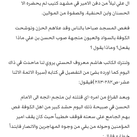
ال علي ليلاً من دفن الامير في مشهد كئيب لم يحضره الا
الحسنان وابن الحنفية. والصفوة من الموالين.
فغص المسجد صباحا بالناس وقد علاهم الحزن وتوشحت
الكوفة بالسواد والعيون متجهة صوب الحسن بن علي ماذا
يفعل؟ وماذا يقول ؟
ولنترك الكاتب هاشم معروف الحسني يروي لنا ماحدث في ذاك
اليوم كما اورده بشئ من التفصيل في كتابه (سيرة الائمة الاثنا
عشر-ص٢٨٢-٢٨٣ )فيقول:
وبعد الفراغ من امره-اي قتلته ابن ملجم-اتجه الى الامام
الحسن في صبيحة ذلك اليوم حشد كبير من اهل الكوفة غص
بهم الجامع على سعته فوقف خطيباً حيث كان يقف امير
المؤمنين وحوله من بقي من وجوه المهاجرين والانصار فابتدأ
خطابه فقال :