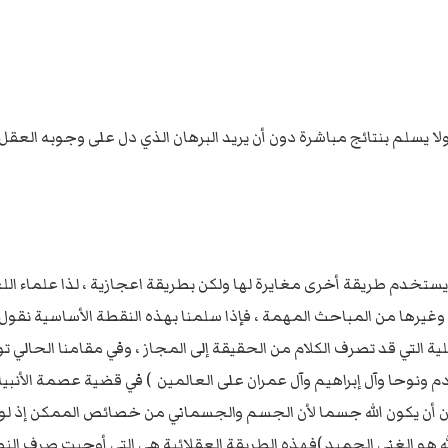
 يسلم بنتائج مباشرة دون أن يريد البرهان الذي دل على وجوبه العقل وا
لم يستخدم طريقة أخرى مغايرة لها ولكن بطريقة اعجازية ، لذا علماء الل
وغيرها من المباحث المهمة ، فإذا سلمنا بهذه النقطة الأساسية نقول 
ية التي قد تصرف الكلام من الحقيقة إلى المجاز ، وفي مقامنا الحالي 
م ونوحا وآل إبراهيم وآل عمران على العالمين ) في قضية عصمة الأنبياء 
كن أن يكون الله جسما لأن الجسم والجسماني من خصائص الممكن إذ لو 
له والله هو الغني الحميد )فهذه الطريقة العقلائية هي التي أوجبت صرف