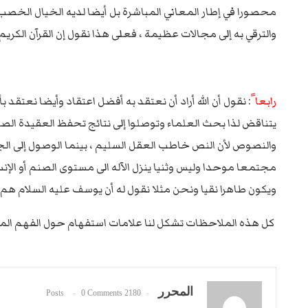
محصورا في إطار المعاني المباشرة بل أيضا لديه الخيال الخصب
والترقي به إلى مجالات عظيمة ، فعلى هذا نقول إن القرآن الكريم
رابعا ً
: نقول أن الله أراد أن نعتقد به أفضل اعتقاد وأيضا نعتقد ب
يتناقض لذا بحث العلماء وتوصلوا إلى نتائج تحفظ العقيدة ا
والنصوص لأن النص خاطب العقل السليم ، بينما الوصول إلى الج
مجتمعا موحدا وليس وثنيا ينزل الآله الى مستوى الصنم أو الإنسان
ويكون طاهرا نقيا ونحن مثلا نقول له أن يوسف عليه السلام هم 
كل هذه الملاحظات تشكل لنا علامات استفهام حول الفهم المادي 
المحرر
0 Comments
2180 Posts