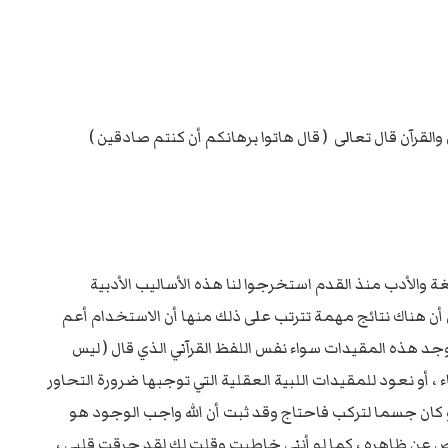
لقرآن قال تعالى ( قال هاتوا برهانكم أن كنتم صادقين )
غة والأدب منذ القدم استخرجوا لنا هذه الأساليب الأدبية
أن هناك نتائج مهمة تترتب على ذلك منها أن الاستخدام أعم
توجد هذه المقيدات سواء نفس اللفظ القرآني الذي قال ( ليس
، أو نعود للمقيدات اللبية العقلية التي توجبها ضرورة التحاور
كان جسما لتركب فاحتاج وقد ثبت أن الله واجب الوجود هو
 النص عن ظاهره ، كما لو أنني خاطبت وقلت لك لقد حرقت قلبي ،