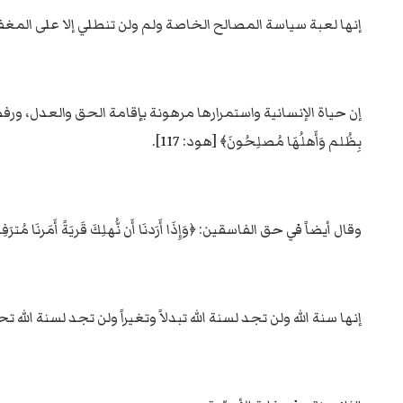
إنها لعبة سياسة المصالح الخاصة ولم ولن تنطلي إلا على المغفلي
إن حياة الإنسانية واستمرارها مرهونة بإقامة الحق والعدل، ورفض الفساد والب
بِظُلم وَأَهلُهَا مُصلِحُونَ﴾ [هود: 117].
وقال أيضاً في حق الفاسقين: ﴿وَإِذَا أَرَدنَا أَن نُّهلِكَ قَريَةً أَمَرنَا مُترَفِيهَا 
إنها سنة الله ولن تجد لسنة الله تبدلاً وتغيراً ولن تجد لسنة الله 