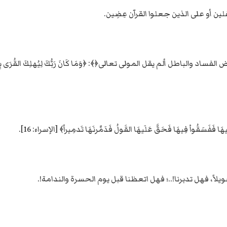
ن أو على الذين جعلوا القرآن عِضِين.
اطل ألم يقل المولى تعالى﴿﴾: ﴿وَمَا كَانَ رَبُّكَ لِيُهلِكَ القُرَى بِظُلم وَأَه
فَفَسَقُواْ فِيهَا فَحَقَّ عَلَيهَا القَولُ فَدَمَّرنَهَا تَدمِيراً﴾ [الإسراء: 16].
تحويلاً، فهل تدبرنا!..؛ فهل اتعظنا قبل يوم الحسرة والندامة!.