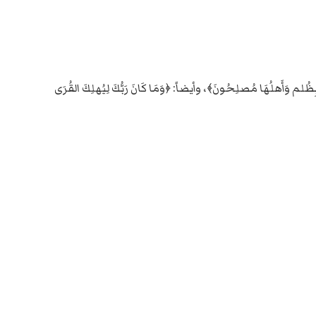
لُهَا مُصلِحُونَ﴾، وأيضاً: ﴿وَمَا كَانَ رَبُّكَ لِيُهلِكَ القُرَى