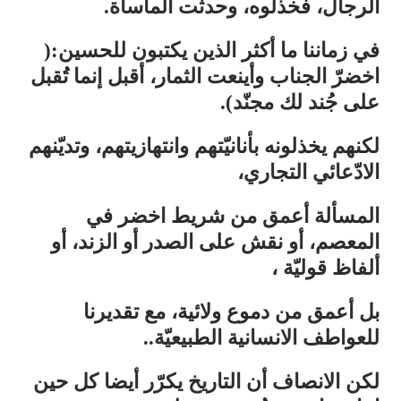
الرجال، فخذلوه، وحدثت المأساة.
في زماننا ما أكثر الذين يكتبون للحسين:(
اخضرّ الجناب وأينعت الثمار، أقبل إنما تُقبل
على جُند لك مجنّد).
لكنهم يخذلونه بأنانيّتهم وانتهازيتهم، وتديّنهم
الادّعائي التجاري،
المسألة أعمق من شريط اخضر في
المعصم، أو نقش على الصدر أو الزند، أو
ألفاظ قوليّة ،
بل أعمق من دموع ولائية، مع تقديرنا
للعواطف الانسانية الطبيعيّة..
لكن الانصاف أن التاريخ يكرّر أيضا كل حين