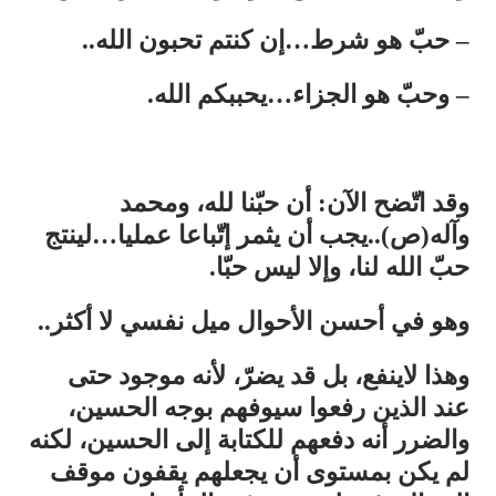
– حبّ هو شرط…إن كنتم تحبون الله..
– وحبّ هو الجزاء…يحببكم الله.
وقد اتّضح الآن: أن حبّنا لله، ومحمد
وآله(ص)..يجب أن يثمر إتّباعا عمليا…لينتج
حبّ الله لنا، وإلا ليس حبّا.
وهو في أحسن الأحوال ميل نفسي لا أكثر..
وهذا لاينفع، بل قد يضرّ، لأنه موجود حتى
عند الذين رفعوا سيوفهم بوجه الحسين،
والضرر أنه دفعهم للكتابة إلى الحسين، لكنه
لم يكن بمستوى أن يجعلهم يقفون موقف