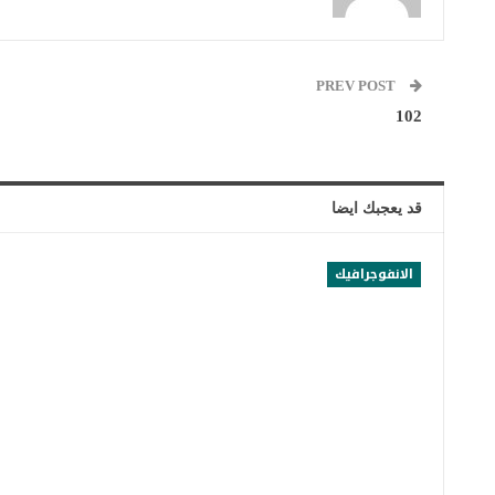
PREV POST
102
قد يعجبك ايضا
الانفوجرافيك