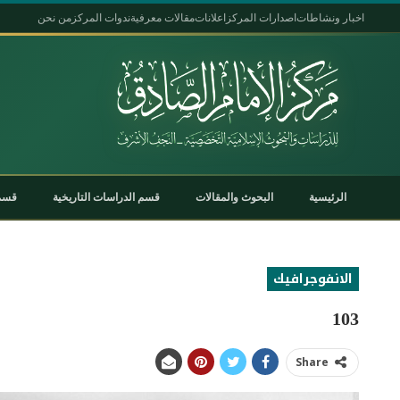
اخبار ونشاطات
اصدارات المركز
اعلانات
مقالات معرفية
ندوات المركز
من نحن
الرئيسية
البحوث والمقالات
قسم الدراسات التاريخية
قسم 
الانفوجرافيك
103
Share