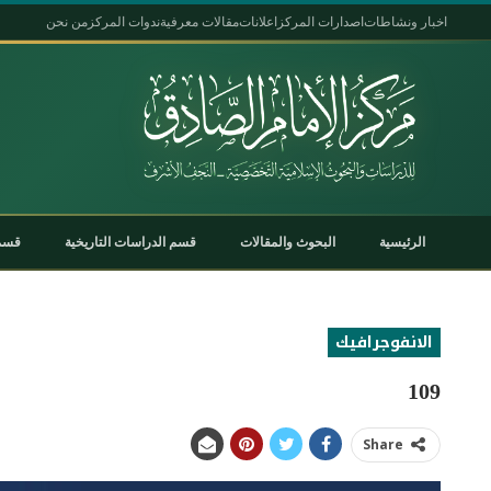
اخبار ونشاطات
اصدارات المركز
اعلانات
مقالات معرفية
ندوات المركز
من نحن
الرئيسية
البحوث والمقالات
قسم الدراسات التاريخية
قسم 
الانفوجرافيك
109
Share