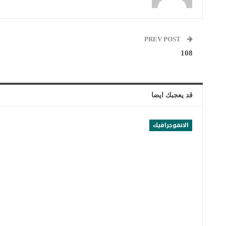
PREV POST
108
قد يعجبك ايضا
الانفوجرافيك