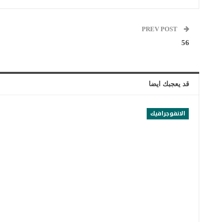
PREV POST
56
قد يعجبك ايضا
الانفوجرافيك