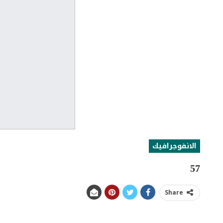
الانفوجرافيك
57
Share