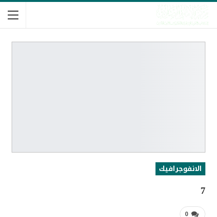
الانفوجرافيك
7
0