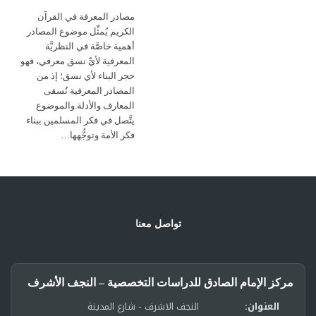
مصادر المعرفة في القرآن
الكريم يُمثِّل موضوع المصادر
أهمية خاصَّة في النظريَّة
المعرفية لأيِّ نسق معرفي، فهو
حجر البناء لأي نسق؛ إذ من
المصادر المعرفية تُسقى
المعارف والأدلة.والموضوع
يتَّصل في فكر المسلمين ببناء
فكر الأمة وتوجُّهها…
تواصل معنا
مركز الإمام الصادق للدراسات التخصصية – النجف الأشرف
العنوان:
النجف الاشرف - شارع المدينة