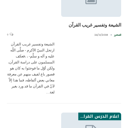
الشيعة وتفسير غريب القرآن
0
24/11/2018
المحرر
الشيعة وتفسير غريب القرآن
ارتحل النبيّ الاَكرم - صلَّى اللّه
عليه و آله و سلَّم- ، ،فعكف
المسلمون على دراسة القرآن،
ولكن أوّل ما فوجئوا به كان هو
قصور باع لفيف منهم عن معرفة
معاني بعض ألفاظه، فما هذا إلاّ
لاَنّ في القرآن ما قد ورد بغير
لغة…
اعلام الدرس القراني من الامامية نتاجاتهم