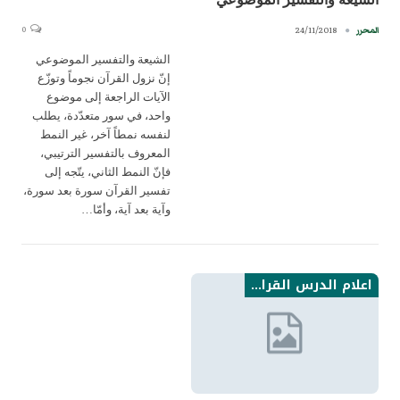
0
24/11/2018
المحرر
الشيعة والتفسير الموضوعي
إنّ نزول القرآن نجوماً وتوزّع
الآيات الراجعة إلى موضوع
واحد، في سور متعدّدة، يطلب
لنفسه نمطاً آخر، غير النمط
المعروف بالتفسير الترتيبي،
فإنّ النمط الثاني، يتّجه إلى
تفسير القرآن سورة بعد سورة،
وآية بعد آية، وأمّا…
اعلام الدرس القراني من الامامية نتاجاتهم