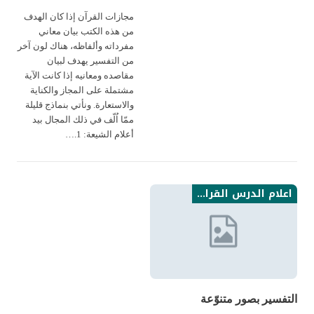
مجازات القرآن إذا كان الهدف
من هذه الكتب بيان معاني
مفرداته وألفاظه، هناك لون آخر
من التفسير يهدف لبيان
مقاصده ومعانيه إذا كانت الآية
مشتملة على المجاز والكناية
والاستعارة. ونأتي بنماذج قليلة
ممّا اُلّف في ذلك المجال بيد
أعلام الشيعة: 1.…
اعلام الدرس القراني من الامامية نتاجاتهم
التفسير بصور متنوّعة