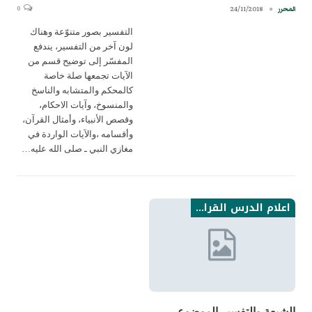
0
24/11/2018
المحرر
التفسير بصور متنوّعة وهناك
لون آخر من التفسير، يندفع
المفسّر إلى توضيح قسم من
الآيات تجمعها صلة خاصة
كالمحكم والمتشابه والناسخ
والمنسوخ، وآيات الاحكام،
وقصص الأنبياء، وأمثال القرآن،
وأقسامه ،والآيات الواردة في
مغازي النبي ـ صلى الله عليه…
اعلام الدرس القراني من الامامية نتاجاتهم
الشيعة والتفسير الموضوعي