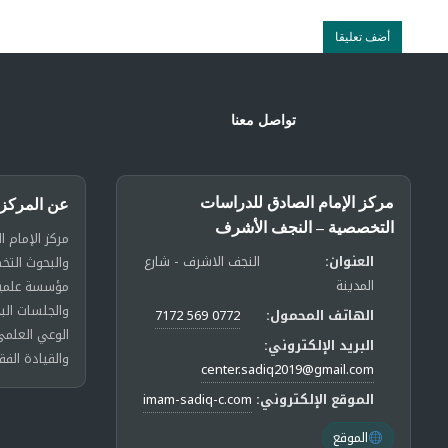
تواصل معنا
مركز الإمام الصادق للدراسات
عن المركز
التخصصية – النجف الأشرف
مركز الإمام ا
العنوان:
النجف الاشرف - شارع
والبحوث الت
المدينة
مؤسسة علمية 
والجلسات الب
الهاتف المحمول:
0772 569 7172
الوعي العلمي
البريد الإلكتروني:
والقيادة الفق
center.sadiq2019@gmail.com
الموقع الإلكتروني:
imam-sadiq-c.com
الموقع