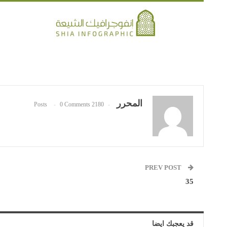
المحرر
0 Comments
2180 Posts
PREV POST
35
قد يعجبك ايضا