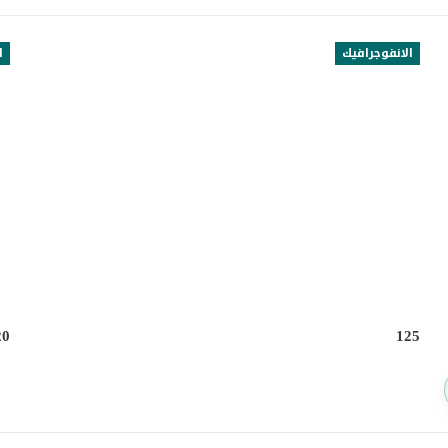
الانفوجرافيك
ا
20
125