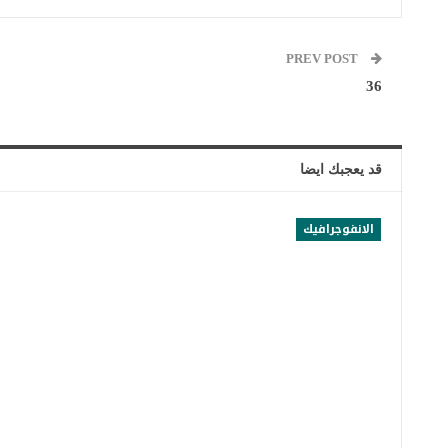
PREV POST
36
قد يعجبك ايضا
الانفوجرافيك