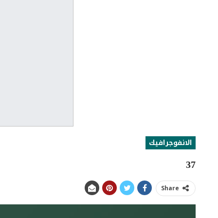
الانفوجرافيك
37
Share