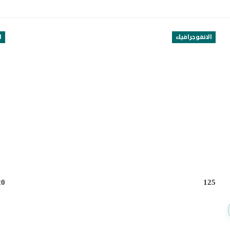
الانفوجرافيك
ا
20
125