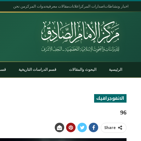
اخبار ونشاطات
اصدارات المركز
اعلانات
مقالات معرفية
ندوات المركز
من نحن
الرئيسية
البحوث والمقالات
قسم الدراسات التاريخية
قسم 
الانفوجرافيك
96
Share