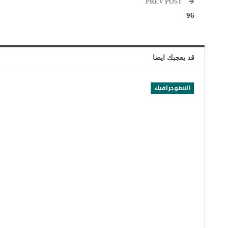
PREV POST
96
قد يعجبك ايضا
الانفوجرافيك