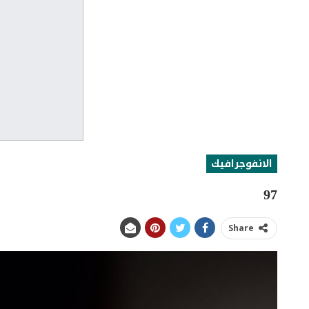
الانفوجرافيك
97
Share